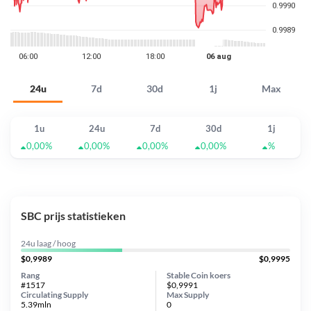
24u
7d
30d
1j
Max
1u
24u
7d
30d
1j
0,00%
0,00%
0,00%
0,00%
%
SBC prijs statistieken
24u laag / hoog
$0,9989
$0,9995
Rang
Stable Coin koers
#1517
$0,9991
Circulating Supply
Max Supply
5.39mln
0