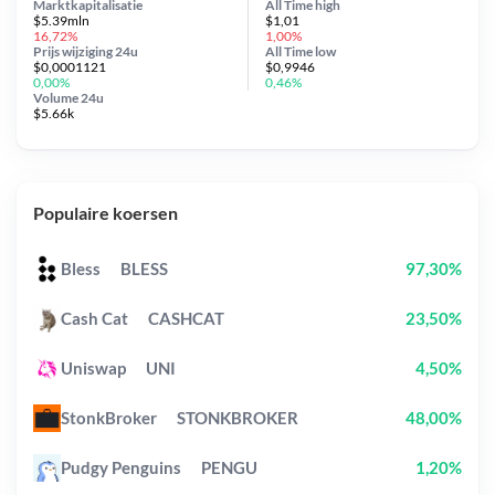
Marktkapitalisatie
All Time
high
$5.39mln
$1,01
16,72%
1,00%
Prijs wijziging
24u
All Time
low
$0,0001121
$0,9946
0,00%
0,46%
Volume 24u
$5.66k
Populaire koersen
Bless
BLESS
97,30%
Cash Cat
CASHCAT
23,50%
Uniswap
UNI
4,50%
StonkBroker
STONKBROKER
48,00%
Pudgy Penguins
PENGU
1,20%