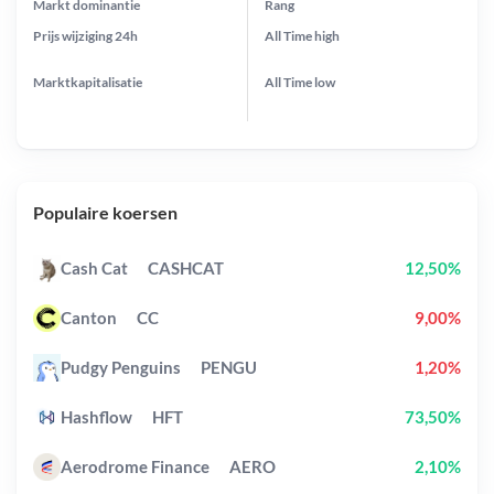
Markt dominantie
Rang
Prijs wijziging
24h
All Time
high
Marktkapitalisatie
All Time
low
Populaire koersen
Cash Cat
CASHCAT
12,50%
Canton
CC
9,00%
Pudgy Penguins
PENGU
1,20%
Hashflow
HFT
73,50%
Aerodrome Finance
AERO
2,10%