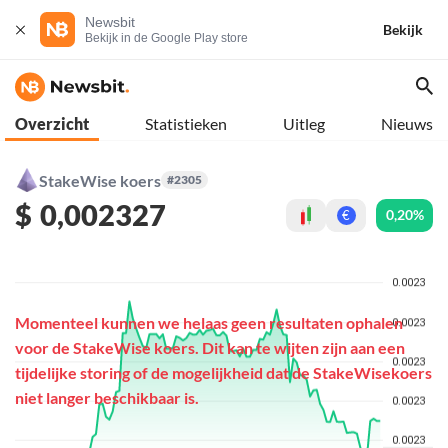
Newsbit
Bekijk
Bekijk in de Google Play store
Overzicht
Statistieken
Uitleg
Nieuws
StakeWise koers
#2305
$
0,002327
0,20%
€
Momenteel kunnen we helaas geen resultaten ophalen
voor de StakeWise koers. Dit kan te wijten zijn aan een
tijdelijke storing of de mogelijkheid dat de StakeWisekoers
niet langer beschikbaar is.