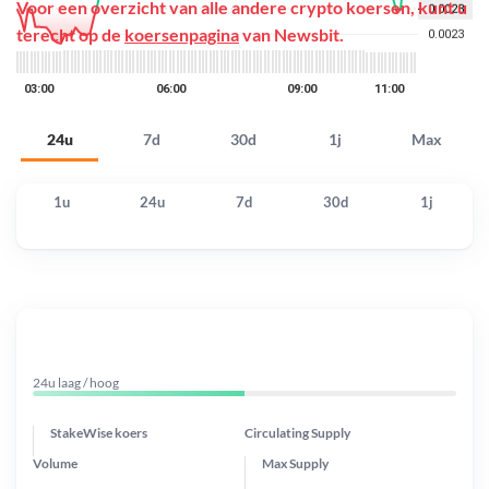
Voor een overzicht van alle andere crypto koersen, kunt u
terecht op de
koersenpagina
van Newsbit.
24u
7d
30d
1j
Max
1u
24u
7d
30d
1j
24u laag / hoog
StakeWise koers
Circulating Supply
Volume
Max Supply