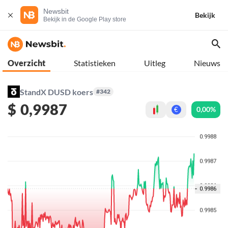
Newsbit
Bekijk
Bekijk in de Google Play store
Overzicht
Statistieken
Uitleg
Nieuws
StandX DUSD koers
#342
$
0,9987
0,00%
€