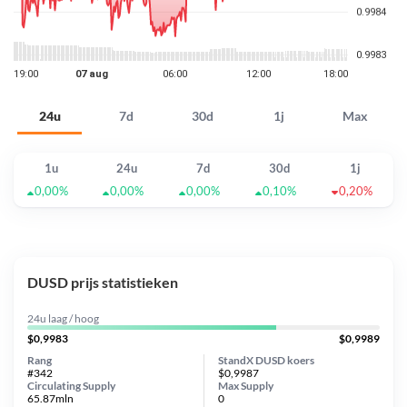
24u
7d
30d
1j
Max
1u
24u
7d
30d
1j
0,00%
0,00%
0,00%
0,10%
0,20%
DUSD prijs statistieken
24u laag / hoog
$0,9983
$0,9989
Rang
StandX DUSD koers
#342
$0,9987
Circulating Supply
Max Supply
65.87mln
0