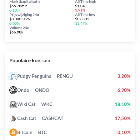
Marktkapitalisatie
All Time
high
$65.78mln
$1,04
0,10%
3,91%
Prijs wijziging
24u
All Time
low
$0,0003126
$0,8801
0,00%
13,47%
Volume 24u
$66.08k
Populaire koersen
Pudgy Penguins
PENGU
3,20%
Ondo
ONDO
6,90%
Wiki Cat
WKC
18,10%
Cash Cat
CASHCAT
17,50%
Bitcoin
BTC
0,10%