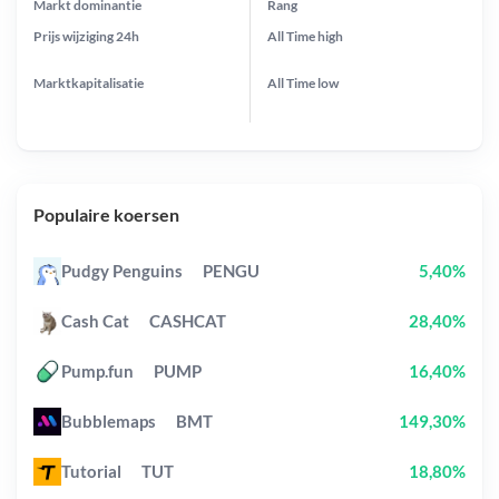
Markt dominantie
Rang
Prijs wijziging
24h
All Time
high
Marktkapitalisatie
All Time
low
Populaire koersen
Pudgy Penguins
PENGU
5,40%
Cash Cat
CASHCAT
28,40%
Pump.fun
PUMP
16,40%
Bubblemaps
BMT
149,30%
Tutorial
TUT
18,80%