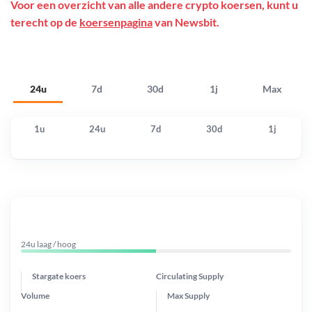
Voor een overzicht van alle andere crypto koersen, kunt u
terecht op de
koersenpagina
van Newsbit.
24u
7d
30d
1j
Max
1u
24u
7d
30d
1j
24u laag / hoog
Stargate koers
Circulating Supply
Volume
Max Supply