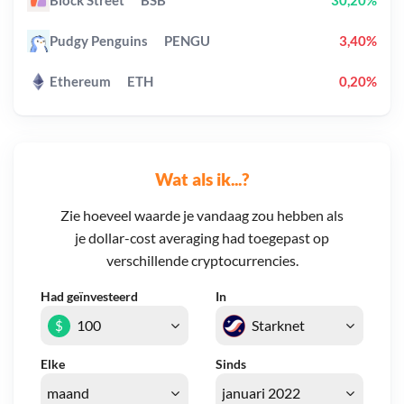
Block Street
BSB
30,20%
Pudgy Penguins
PENGU
3,40%
Ethereum
ETH
0,20%
Wat als ik...?
Zie hoeveel waarde je vandaag zou hebben als
je dollar-cost averaging had toegepast op
verschillende cryptocurrencies.
Had geïnvesteerd
In
$
Elke
Sinds