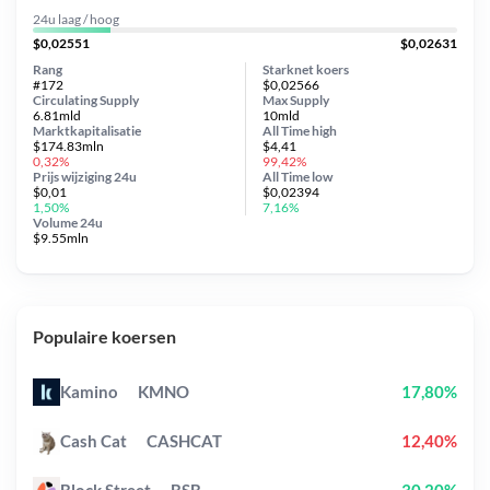
24u laag / hoog
$0,02551
$0,02631
Rang
Starknet koers
#172
$0,02566
Circulating Supply
Max Supply
6.81mld
10mld
Marktkapitalisatie
All Time
high
$174.83mln
$4,41
0,32%
99,42%
Prijs wijziging
24u
All Time
low
$0,01
$0,02394
1,50%
7,16%
Volume 24u
$9.55mln
Populaire koersen
Kamino
KMNO
17,80%
Cash Cat
CASHCAT
12,40%