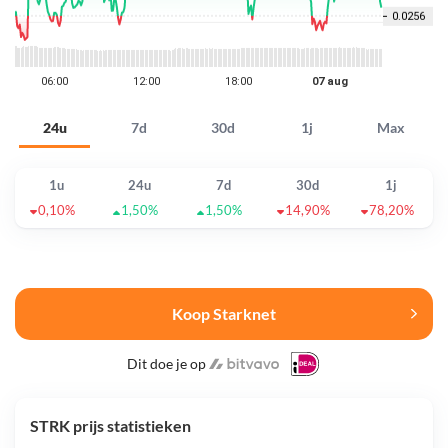
24u
7d
30d
1j
Max
1u
24u
7d
30d
1j
0,10%
1,50%
1,50%
14,90%
78,20%
Koop Starknet
Dit doe je op
STRK prijs statistieken