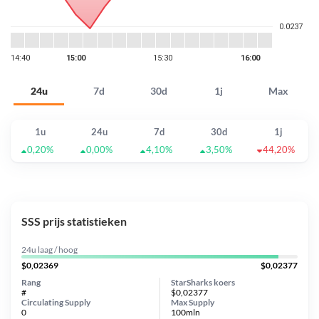
24u
7d
30d
1j
Max
1u
24u
7d
30d
1j
0,20%
0,00%
4,10%
3,50%
44,20%
SSS prijs statistieken
24u laag / hoog
$0,02369
$0,02377
Rang
StarSharks koers
#
$0,02377
Circulating Supply
Max Supply
0
100mln