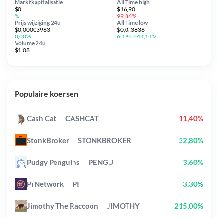
Marktkapitalisatie
All Time
high
$0
$16,90
%
99,86%
Prijs wijziging
24u
All Time
low
$0,00003963
$0,0₆3836
0,00%
6.196.644,14%
Volume 24u
$1.08
Populaire koersen
Cash Cat
CASHCAT
11,40%
StonkBroker
STONKBROKER
32,80%
Pudgy Penguins
PENGU
3,60%
Pi Network
PI
3,30%
Jimothy The Raccoon
JIMOTHY
215,00%