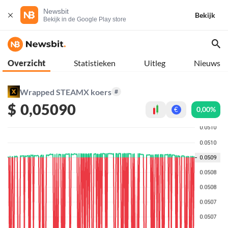
Newsbit
Bekijk
Bekijk in de Google Play store
Overzicht
Statistieken
Uitleg
Nieuws
Wrapped STEAMX koers
#
$
0,05090
0,00%
€