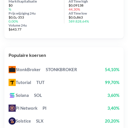
Marktkapitalisatie
All Time
high
$0
$0,09138
%
44,30%
Prijs wijziging
24u
All Time
low
$0,0₆-353
$0,0₅863
0,00%
589.828,64%
Volume 24u
$643.77
Populaire koersen
StonkBroker
STONKBROKER
54,10%
Tutorial
TUT
99,70%
Solana
SOL
3,60%
Pi Network
PI
3,40%
Solstice
SLX
20,20%