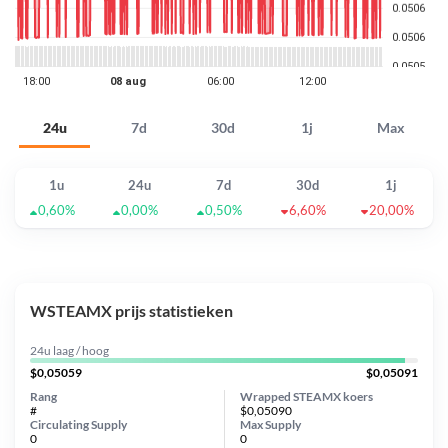
24u
7d
30d
1j
Max
1u
24u
7d
30d
1j
0,60%
0,00%
0,50%
6,60%
20,00%
WSTEAMX prijs statistieken
24u laag / hoog
$0,05059
$0,05091
Rang
Wrapped STEAMX koers
#
$0,05090
Circulating Supply
Max Supply
0
0