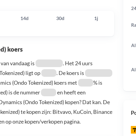
24
14d
30d
1j
R
Al
d) koers
 van vandaag is
. Het 24 uurs
Al
okenized) ligt op
. De koers is
namics (Ondo Tokenized) koers met
% is
zed) is de nummer
en heeft een
l Dynamics (Ondo Tokenized) kopen? Dat kan. De
enized) te kopen zijn: Bitvavo, KuCoin, Binance
Po
en op onze kopen/verkopen pagina.