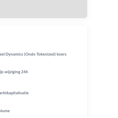
eel Dynamics (Ondo Tokenized) koers
ijs wijziging
24h
rktkapitalisatie
olume