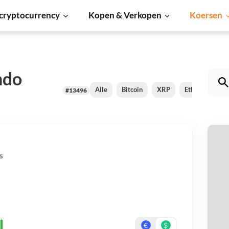
cryptocurrency
Kopen & Verkopen
Koersen
ndo
Alle
Bitcoin
XRP
Ethereum
#13496
St
s
Be
On
€
$