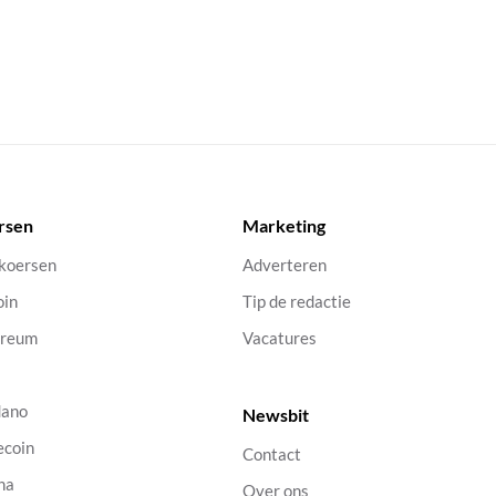
rsen
Marketing
 koersen
Adverteren
oin
Tip de redactie
ereum
Vacatures
dano
Newsbit
ecoin
Contact
na
Over ons