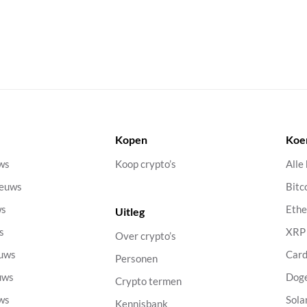
Kopen
Koe
uws
Koop crypto’s
Alle
ieuws
Bitc
ws
Eth
Uitleg
s
XRP
Over crypto’s
euws
Car
Personen
uws
Dog
Crypto termen
uws
Sola
Kennisbank