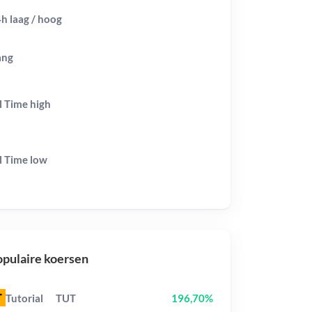
h laag / hoog
ang
l Time
high
l Time
low
pulaire koersen
Tutorial
TUT
196,70%