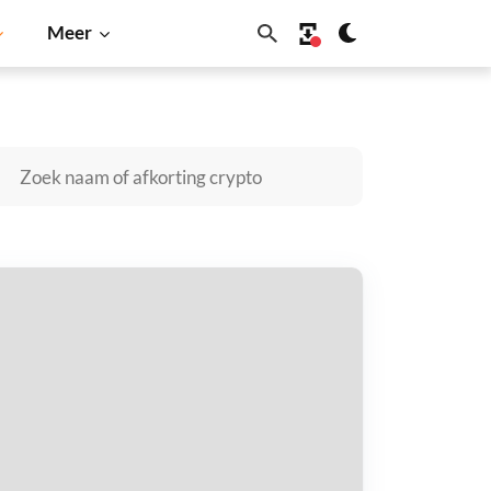
Meer
Cardano
Shiba Inu
Dogecoin
Solana
BNB
eel Dynamics (Ondo Tokenized) kopen
taal met
$
tvang