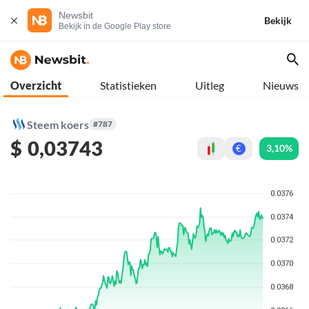
Newsbit
Bekijk
Bekijk in de Google Play store
Overzicht
Statistieken
Uitleg
Nieuws
Steem koers
#787
$
0,03743
3,10%
€