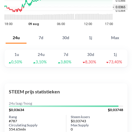
24u
7d
30d
1j
Max
1u
24u
7d
30d
1j
0,50%
3,10%
3,80%
8,30%
73,40%
STEEM prijs statistieken
24u laag / hoog
$0,03634
$0,03748
Rang
Steem koers
#787
$0,03743
Circulating Supply
Max Supply
554.65mln
0