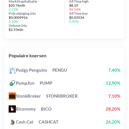
Marktkapitalisatie
All Time
high
$20.76mln
$8,19
2,72%
99,54%
Prijs wijziging
24u
All Time
low
$0,0009916
$0,03534
3,10%
5,92%
Volume 24u
$2.55mln
Populaire koersen
Pudgy Penguins
PENGU
7,40%
Pump.fun
PUMP
12,90%
StonkBroker
STONKBROKER
7,10%
Biconomy
BICO
28,20%
Cash Cat
CASHCAT
26,20%