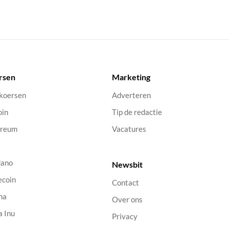
rsen
Marketing
 koersen
Adverteren
oin
Tip de redactie
ereum
Vacatures
dano
Newsbit
ecoin
Contact
na
Over ons
a Inu
Privacy