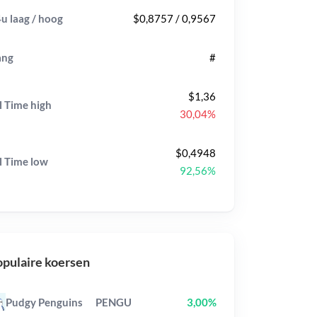
u laag / hoog
$0,8757 / 0,9567
ang
#
$1,36
l Time
high
30,04%
$0,4948
l Time
low
92,56%
pulaire koersen
Pudgy Penguins
PENGU
3,00%