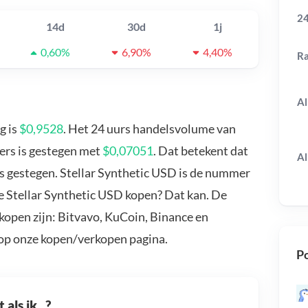
24
14d
30d
1j
0,60%
6,90%
4,40%
R
Al
g is
$0,9528
. Het 24 uurs handelsvolume van
oers is gestegen met
$0,07051
. Dat betekent dat
Al
s gestegen. Stellar Synthetic USD is de nummer
je Stellar Synthetic USD kopen? Dat kan. De
kopen zijn: Bitvavo, KuCoin, Binance en
 op onze kopen/verkopen pagina.
Po
als ik...?