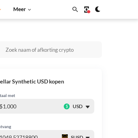
Meer
ano
Shiba Inu
Dogecoin
Solana
BNB
ellar Synthetic USD kopen
taal met
$
tvang