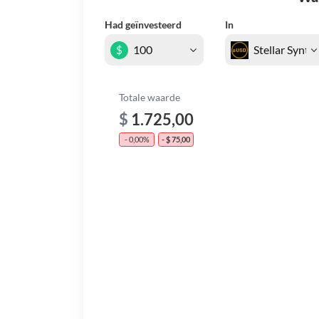
Had geïnvesteerd
In
$
Totale waarde
$
1.725,00
- 0,00%
- $ 75,00