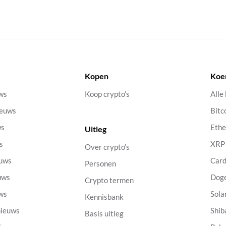
Kopen
Koe
uws
Koop crypto’s
Alle
ieuws
Bitc
ws
Eth
Uitleg
s
XRP
Over crypto’s
euws
Car
Personen
uws
Dog
Crypto termen
uws
Sola
Kennisbank
nieuws
Shib
Basis uitleg