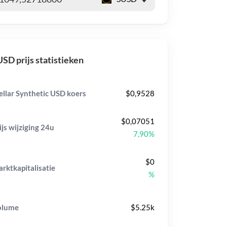
SD prijs statistieken
ellar Synthetic USD koers
$0,9528
$0,07051
ijs wijziging
24u
7,90%
$0
rktkapitalisatie
%
olume
$5.25k