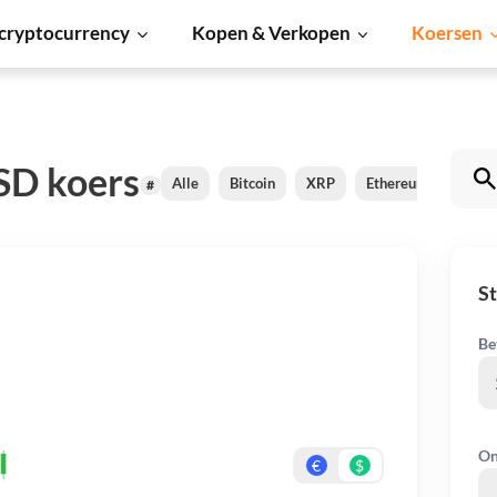
cryptocurrency
Kopen & Verkopen
Koersen
USD koers
Alle
Bitcoin
XRP
Ethereum
Card
#
St
Be
On
€
$