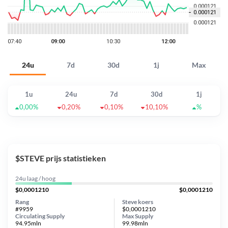
24u
7d
30d
1j
Max
1u
24u
7d
30d
1j
0,00%
0,20%
0,10%
10,10%
%
$STEVE prijs statistieken
24u laag / hoog
$0,0001210
$0,0001210
Rang
Steve koers
#9959
$0,0001210
Circulating Supply
Max Supply
94.95mln
99.98mln