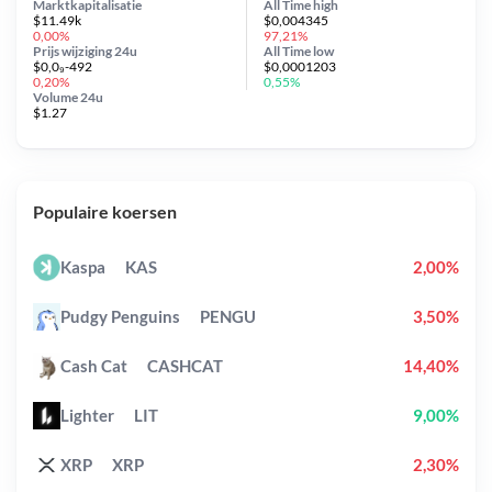
Marktkapitalisatie
All Time
high
$11.49k
$0,004345
0,00%
97,21%
Prijs wijziging
24u
All Time
low
$0,0₉-492
$0,0001203
0,20%
0,55%
Volume 24u
$1.27
Populaire koersen
Kaspa
KAS
2,00%
Pudgy Penguins
PENGU
3,50%
Cash Cat
CASHCAT
14,40%
Lighter
LIT
9,00%
XRP
XRP
2,30%