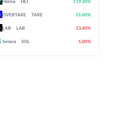
Heima
HEI
119,30%
OVERTAKE
TAKE
55,00%
LAB
LAB
13,40%
Solana
SOL
1,00%