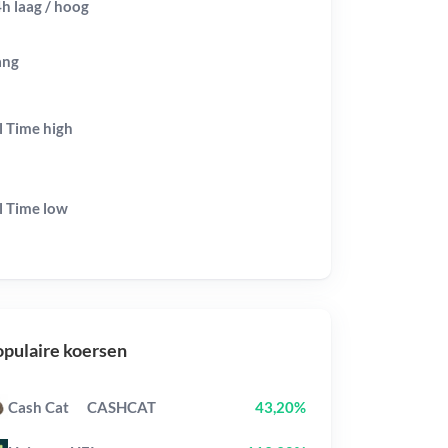
h laag / hoog
ang
l Time
high
l Time
low
pulaire koersen
Cash Cat
CASHCAT
43,20%