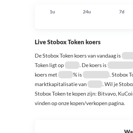
1u
24u
7d
Live Stobox Token koers
De Stobox Token koers van vandaag is
Token ligt op
. De koers is
koers met
% is
. Stobox 
marktkapitalisatie van
. Wil je Stob
Stobox Token te kopen zijn: Bitvavo, KuCo
vinden op onze kopen/verkopen pagina.
Wat 