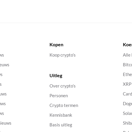
Kopen
Koe
uws
Koop crypto’s
Alle
ieuws
Bitc
ws
Eth
Uitleg
s
XRP
Over crypto’s
euws
Car
Personen
uws
Dog
Crypto termen
uws
Sola
Kennisbank
nieuws
Shib
Basis uitleg