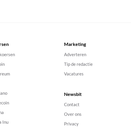
rsen
Marketing
 koersen
Adverteren
oin
Tip de redactie
ereum
Vacatures
dano
Newsbit
ecoin
Contact
na
Over ons
a Inu
Privacy