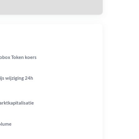
obox Token koers
ijs wijziging
24h
rktkapitalisatie
olume