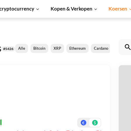
cryptocurrency
Kopen & Verkopen
Koersen
s
Alle
Bitcoin
XRP
Ethereum
Cardano
Shiba In
#5426
S
Be
On
€
$