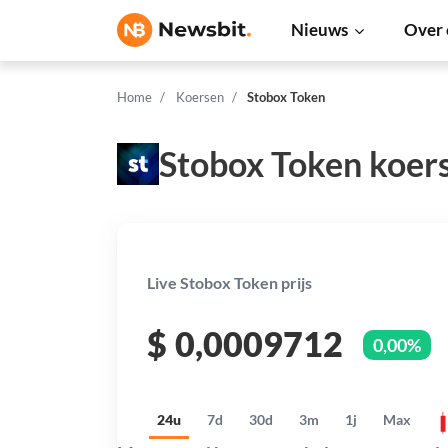
Nieuws
Over 
Home
Koersen
Stobox Token
Stobox Token koer
Live Stobox Token prijs
$
0,0009712
0,00%
24u
7d
30d
3m
1j
Max