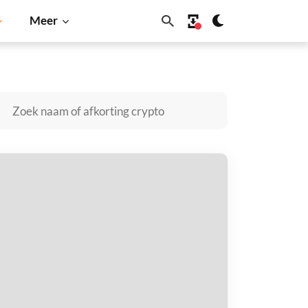
Meer
u
Dogecoin
Solana
BNB
tobox Token kopen
taal met
$
tvang