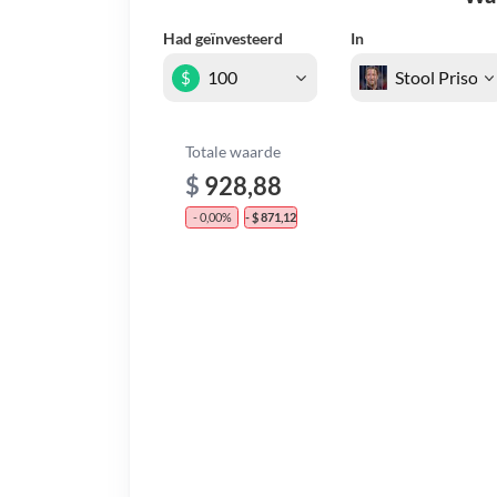
Had geïnvesteerd
In
$
Totale waarde
$
928,88
- 0,00%
- $ 871,12