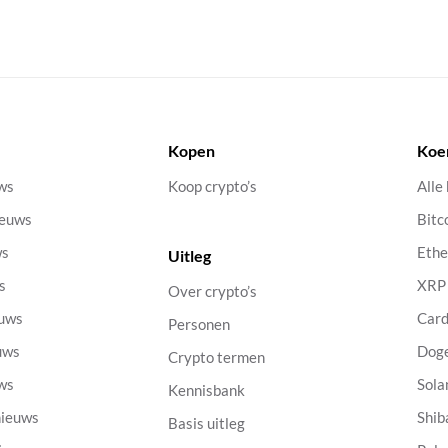
Kopen
Koe
uws
Koop crypto’s
Alle
ieuws
Bitc
ws
Eth
Uitleg
s
XRP
Over crypto’s
euws
Car
Personen
uws
Dog
Crypto termen
uws
Sola
Kennisbank
nieuws
Shib
Basis uitleg