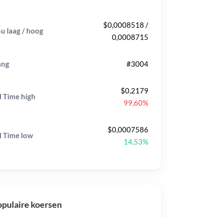
$0,0008518 /
u laag / hoog
0,0008715
ang
#3004
$0,2179
l Time
high
99,60%
$0,0007586
l Time
low
14,53%
pulaire koersen