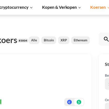
cryptocurrency
Kopen & Verkopen
Koersen
koers
Alle
Bitcoin
XRP
Ethereum
Cardano
#3004
St
Be
On
€
$