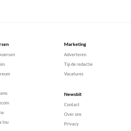
rsen
Marketing
 koersen
Adverteren
oin
Tip de redactie
ereum
Vacatures
dano
Newsbit
ecoin
Contact
na
Over ons
a Inu
Privacy