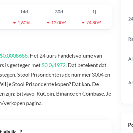
14d
30d
1j
24
1,60%
13,00%
74,80%
R
$0,0008688
. Het 24 uurs handelsvolume van
Al
rs is gestegen met
$0,0₆1972
. Dat betekent dat
estegen. Stool Prisondente is de nummer 3004 en
Al
Wil je Stool Prisondente kopen? Dat kan. De
n zijn: Bitvavo, KuCoin, Binance en Coinbase. Je
n/verkopen pagina.
Po
als ik...?