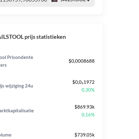
ILSTOOL prijs statistieken
ool Prisondente
$0,0008688
ers
$0,0₆1972
ijs wijziging
24u
0,30%
$869.93k
rktkapitalisatie
0,16%
olume
$739.05k