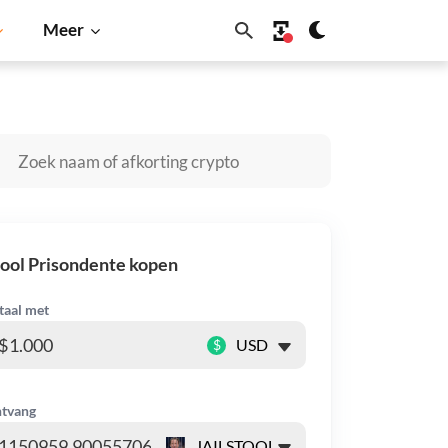
Meer
Shiba Inu
Dogecoin
Solana
BNB
ool Prisondente kopen
taal met
$
tvang