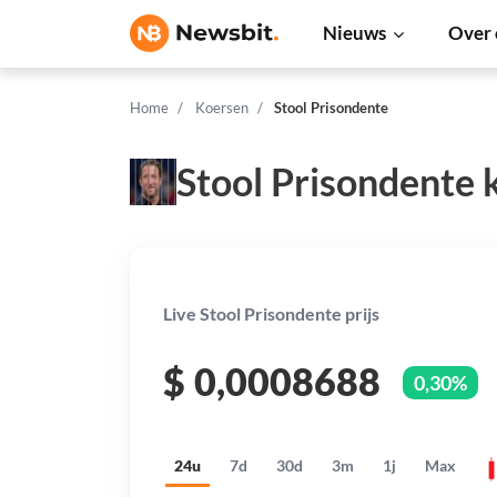
Nieuws
Over 
Home
Koersen
Stool Prisondente
Stool Prisondente 
Live Stool Prisondente prijs
$
0,0008688
0,30%
24u
7d
30d
3m
1j
Max