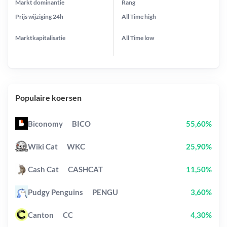
Markt dominantie
Rang
Prijs wijziging
24h
All Time
high
Marktkapitalisatie
All Time
low
Populaire koersen
Biconomy
BICO
55,60%
Wiki Cat
WKC
25,90%
Cash Cat
CASHCAT
11,50%
Pudgy Penguins
PENGU
3,60%
Canton
CC
4,30%