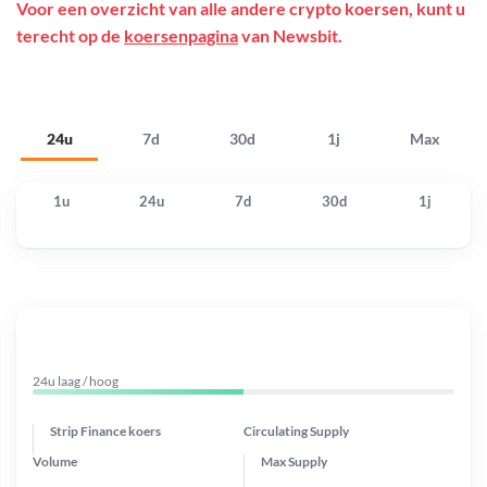
Voor een overzicht van alle andere crypto koersen, kunt u
terecht op de
koersenpagina
van Newsbit.
24u
7d
30d
1j
Max
1u
24u
7d
30d
1j
24u laag / hoog
Strip Finance koers
Circulating Supply
Volume
Max Supply