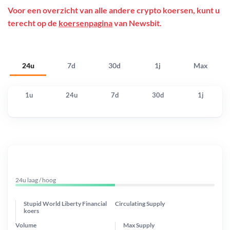
Voor een overzicht van alle andere crypto koersen, kunt u
terecht op de
koersenpagina
van Newsbit.
24u
7d
30d
1j
Max
1u
24u
7d
30d
1j
24u laag / hoog
Stupid World Liberty Financial
Circulating Supply
koers
Volume
Max Supply