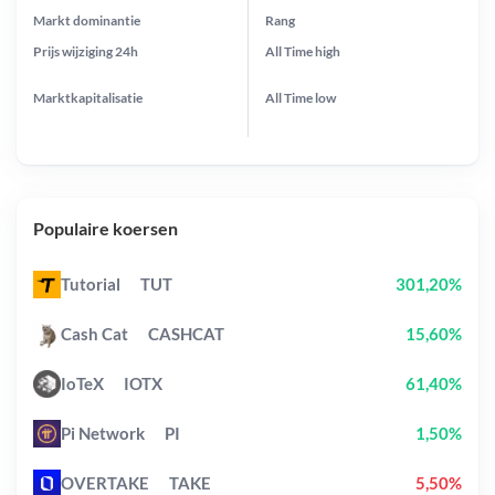
Markt dominantie
Rang
Prijs wijziging
24h
All Time
high
Marktkapitalisatie
All Time
low
Populaire koersen
Tutorial
TUT
301,20%
Cash Cat
CASHCAT
15,60%
IoTeX
IOTX
61,40%
Pi Network
PI
1,50%
OVERTAKE
TAKE
5,50%