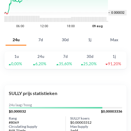
24u
7d
30d
1j
Max
1u
24u
7d
30d
1j
0,00%
6,20%
35,60%
25,20%
91,20%
SULLY prijs statistieken
24u laag / hoog
$0,000032
$0,00003336
Rang
SULLY koers
#8069
$0,00003312
Circulating Supply
Max Supply
849.71mln
1mld