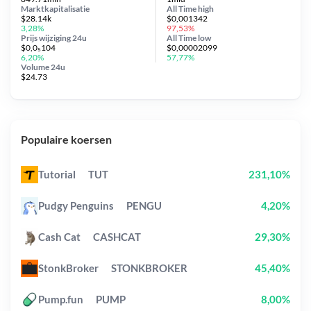
Marktkapitalisatie
All Time
high
$28.14k
$0,001342
3,28%
97,53%
Prijs wijziging
24u
All Time
low
$0,0₅104
$0,00002099
6,20%
57,77%
Volume 24u
$24.73
Populaire koersen
Tutorial
TUT
231,10%
Pudgy Penguins
PENGU
4,20%
Cash Cat
CASHCAT
29,30%
StonkBroker
STONKBROKER
45,40%
Pump.fun
PUMP
8,00%