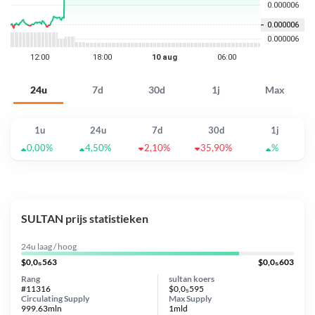
24u
7d
30d
1j
Max
1u
24u
7d
30d
1j
0,00%
4,50%
2,10%
35,90%
%
SULTAN prijs statistieken
24u laag / hoog
$0,0₅563
$0,0₅603
Rang
sultan koers
#11316
$0,0₅595
Circulating Supply
Max Supply
999.63mln
1mld