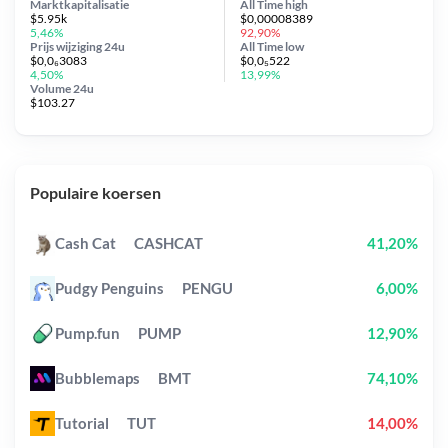
Marktkapitalisatie
All Time
high
$5.95k
$0,00008389
5,46%
92,90%
Prijs wijziging
24u
All Time
low
$0,0₆3083
$0,0₅522
4,50%
13,99%
Volume 24u
$103.27
Populaire koersen
Cash Cat
CASHCAT
41,20%
Pudgy Penguins
PENGU
6,00%
Pump.fun
PUMP
12,90%
Bubblemaps
BMT
74,10%
Tutorial
TUT
14,00%