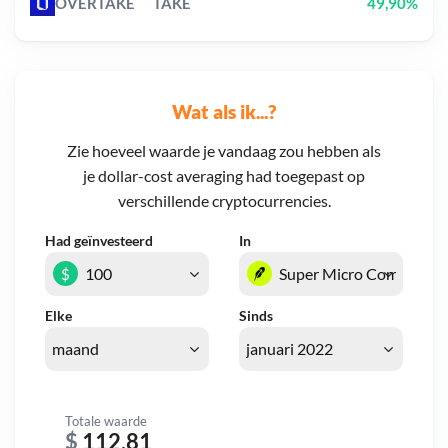
OVERTAKE
TAKE
49,90%
Wat als ik...?
Zie hoeveel waarde je vandaag zou hebben als
je dollar-cost averaging had toegepast op
verschillende cryptocurrencies.
Had geïnvesteerd
In
$
Elke
Sinds
Totale waarde
$
112,81