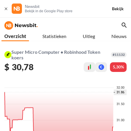
Newsbit
Bekijk
Bekijk in de Google Play store
Overzicht
Statistieken
Uitleg
Nieuws
Super Micro Computer • Robinhood Token
#11132
koers
$
30,78
5,30%
€