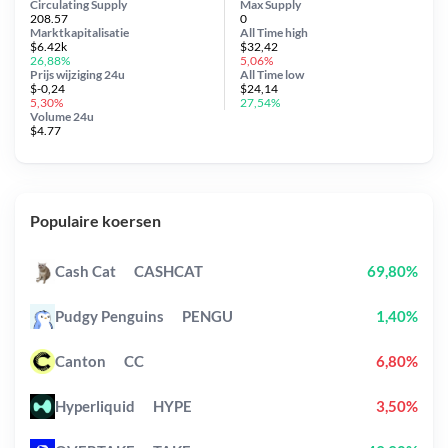
Circulating Supply
Max Supply
208.57
0
Marktkapitalisatie
All Time
high
$6.42k
$32,42
26,88%
5,06%
Prijs wijziging
24u
All Time
low
$-0,24
$24,14
5,30%
27,54%
Volume 24u
$4.77
Populaire koersen
Cash Cat
CASHCAT
69,80%
Pudgy Penguins
PENGU
1,40%
Canton
CC
6,80%
Hyperliquid
HYPE
3,50%