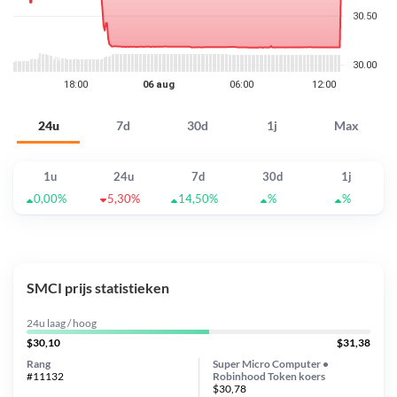
24u
7d
30d
1j
Max
1u
24u
7d
30d
1j
0,00%
5,30%
14,50%
%
%
SMCI prijs statistieken
24u laag / hoog
$30,10
$31,38
Rang
Super Micro Computer •
#11132
Robinhood Token koers
$30,78