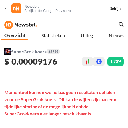
Newsbit
Bekijk
Bekijk in de Google Play store
Overzicht
Statistieken
Uitleg
Nieuws
SuperGrok koers
#5936
$
0,00009176
1,70%
€
Momenteel kunnen we helaas geen resultaten ophalen
voor de SuperGrok koers. Dit kan te wijten zijn aan een
tijdelijke storing of de mogelijkheid dat de
SuperGrokkoers niet langer beschikbaar is.