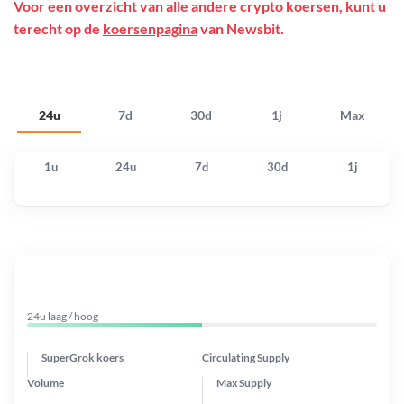
Voor een overzicht van alle andere crypto koersen, kunt u
terecht op de
koersenpagina
van Newsbit.
24u
7d
30d
1j
Max
1u
24u
7d
30d
1j
24u laag / hoog
SuperGrok koers
Circulating Supply
Volume
Max Supply