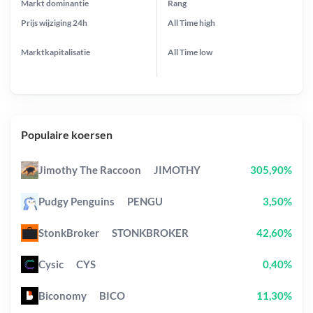
Markt dominantie
Rang
Prijs wijziging
24h
All Time
high
Marktkapitalisatie
All Time
low
Populaire koersen
Jimothy The Raccoon
JIMOTHY
305,90%
Pudgy Penguins
PENGU
3,50%
StonkBroker
STONKBROKER
42,60%
Cysic
CYS
0,40%
Biconomy
BICO
11,30%