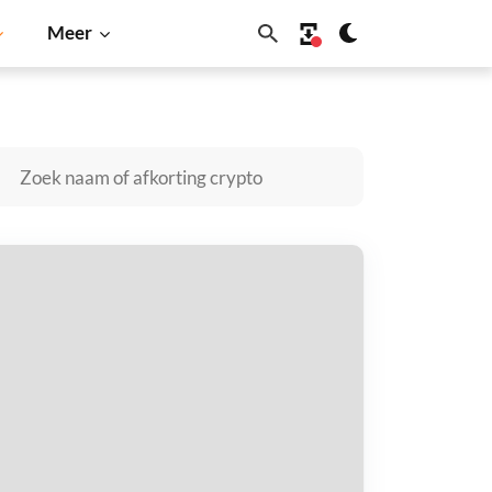
Meer
Shiba Inu
Dogecoin
Solana
BNB
stainable Energy kopen
taal met
$
tvang