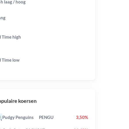
h laag / hoog
ang
l Time
high
l Time
low
pulaire koersen
Pudgy Penguins
PENGU
3,50%