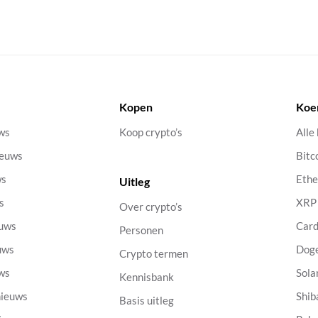
Kopen
Koe
uws
Koop crypto’s
Alle
ieuws
Bitc
ws
Eth
Uitleg
s
XRP
Over crypto’s
euws
Car
Personen
uws
Dog
Crypto termen
uws
Sola
Kennisbank
nieuws
Shib
Basis uitleg