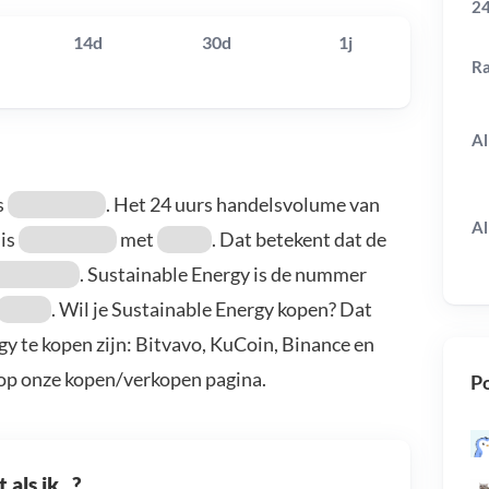
24
14d
30d
1j
R
Al
s
. Het 24 uurs handelsvolume van
Al
 is
met
. Dat betekent dat de
. Sustainable Energy is de nummer
. Wil je Sustainable Energy kopen? Dat
y te kopen zijn: Bitvavo, KuCoin, Binance en
 op onze kopen/verkopen pagina.
Po
als ik...?