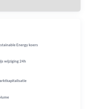
stainable Energy koers
ijs wijziging
24h
rktkapitalisatie
olume