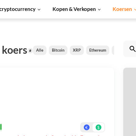
cryptocurrency
Kopen & Verkopen
Koersen
 koers
Alle
Bitcoin
XRP
Ethereum
Cardano
#
Su
Be
On
€
$