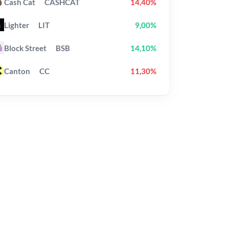
Cash Cat
CASHCAT
14,40%
Lighter
LIT
9,00%
Block Street
BSB
14,10%
Canton
CC
11,30%