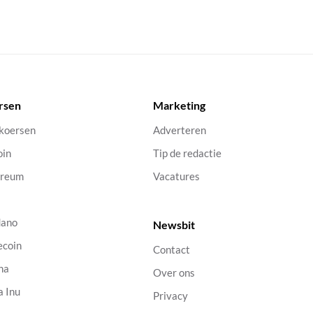
rsen
Marketing
 koersen
Adverteren
oin
Tip de redactie
ereum
Vacatures
dano
Newsbit
ecoin
Contact
na
Over ons
a Inu
Privacy