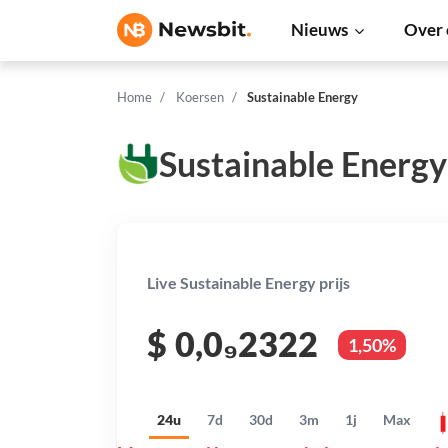
Nieuws
Over 
Home
Koersen
Sustainable Energy
Sustainable Energy
Live Sustainable Energy prijs
$
0,0₉2322
1,50%
24u
7d
30d
3m
1j
Max