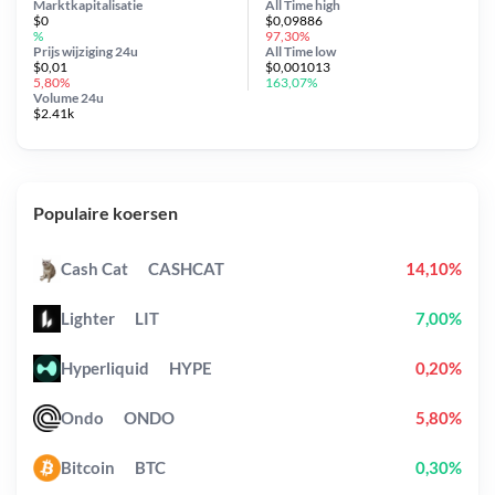
Marktkapitalisatie
All Time
high
$0
$0,09886
%
97,30%
Prijs wijziging
24u
All Time
low
$0,01
$0,001013
5,80%
163,07%
Volume 24u
$2.41k
Populaire koersen
Cash Cat
CASHCAT
14,10%
Lighter
LIT
7,00%
Hyperliquid
HYPE
0,20%
Ondo
ONDO
5,80%
Bitcoin
BTC
0,30%