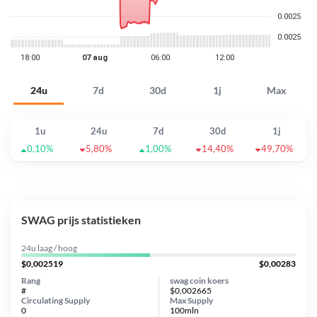
24u
7d
30d
1j
Max
1u
24u
7d
30d
1j
0,10%
5,80%
1,00%
14,40%
49,70%
SWAG prijs statistieken
24u laag / hoog
$0,002519
$0,00283
Rang
swag coin koers
#
$0,002665
Circulating Supply
Max Supply
0
100mln