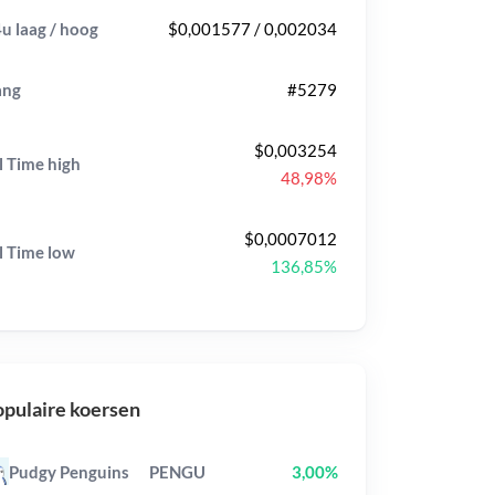
u laag / hoog
$0,001577 / 0,002034
ang
#5279
$0,003254
l Time
high
48,98%
$0,0007012
l Time
low
136,85%
pulaire koersen
Pudgy Penguins
PENGU
3,00%