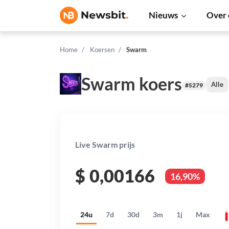
Nieuws
Over 
Home
Koersen
Swarm
Swarm koers
Alle
#5279
Live Swarm prijs
$
0,00166
16,90%
24u
7d
30d
3m
1j
Max