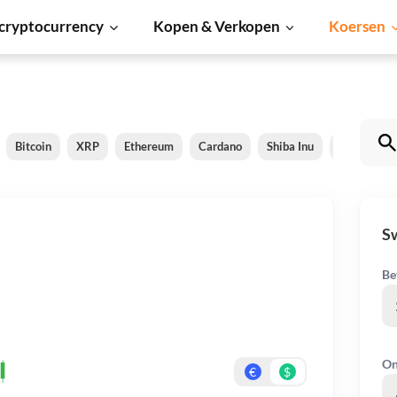
cryptocurrency
Kopen & Verkopen
Koersen
Bitcoin
XRP
Ethereum
Cardano
Shiba Inu
Dogecoin
S
Be
On
€
$