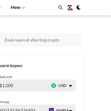
Meer
Solana
BNB
warm kopen
taal met
$
tvang