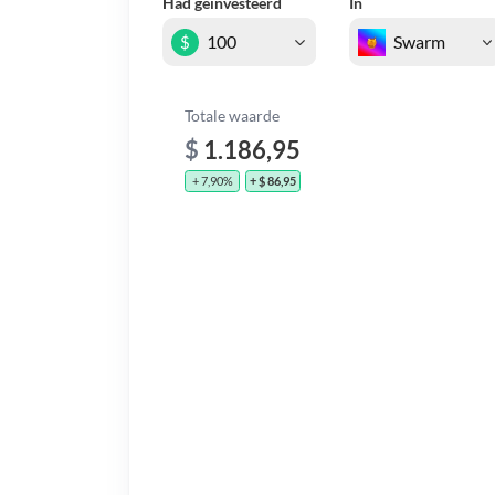
Had geïnvesteerd
In
$
Totale waarde
$
1.186,95
+ 7,90%
+ $ 86,95