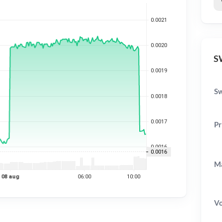
SW
Sw
Pr
Ma
V