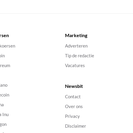
rsen
Marketing
 koersen
Adverteren
oin
Tip de redactie
ereum
Vacatures
dano
Newsbit
ecoin
Contact
na
Over ons
a Inu
Privacy
gon
Disclaimer