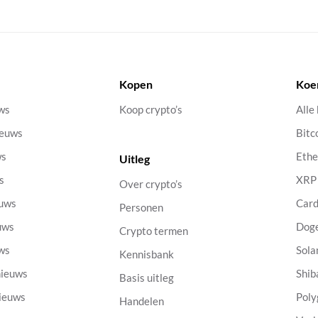
Kopen
Koe
uws
Koop crypto’s
Alle
ieuws
Bitc
ws
Eth
Uitleg
s
XRP
Over crypto’s
euws
Car
Personen
uws
Dog
Crypto termen
uws
Sola
Kennisbank
nieuws
Shib
Basis uitleg
nieuws
Poly
Handelen