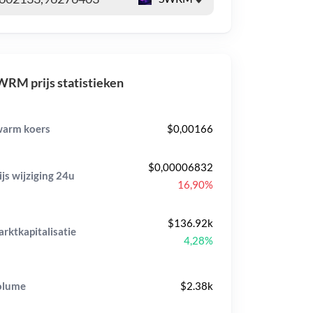
RM prijs statistieken
arm koers
$0,00166
$0,00006832
ijs wijziging
24u
16,90%
$136.92k
rktkapitalisatie
4,28%
olume
$2.38k