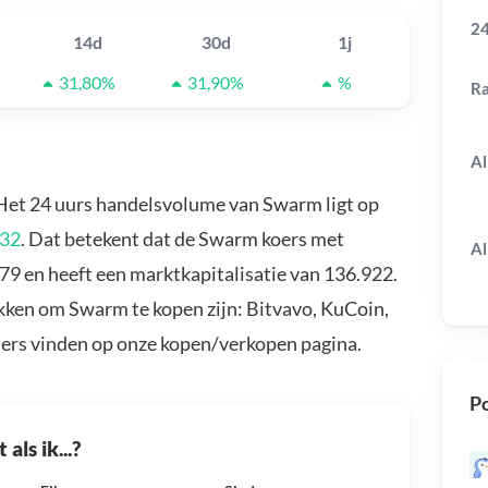
24
14d
30d
1j
31,80%
31,90%
%
R
Al
 Het 24 uurs handelsvolume van Swarm ligt op
832
. Dat betekent dat de Swarm koers met
Al
9 en heeft een marktkapitalisatie van 136.922.
kken om Swarm te kopen zijn: Bitvavo, KuCoin,
ders vinden op onze kopen/verkopen pagina.
Po
als ik...?