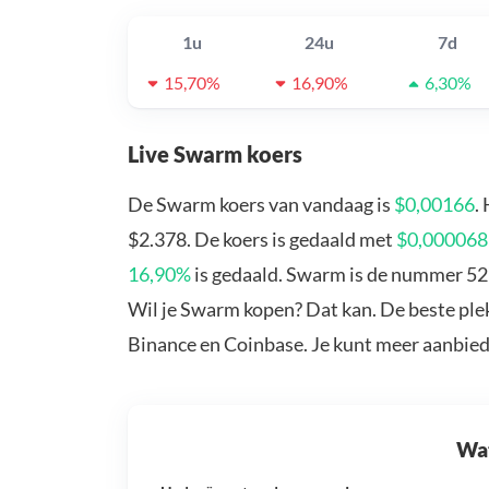
1u
24u
7d
15,70%
16,90%
6,30%
Live Swarm koers
De Swarm koers van vandaag is
$0,00166
.
$2.378. De koers is gedaald met
$0,00006
16,90%
is gedaald. Swarm is de nummer 527
Wil je Swarm kopen? Dat kan. De beste ple
Binance en Coinbase. Je kunt meer aanbie
Wat 