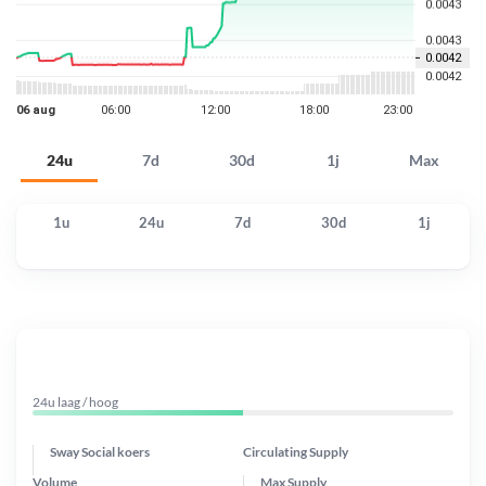
24u
7d
30d
1j
Max
1u
24u
7d
30d
1j
24u laag / hoog
Sway Social koers
Circulating Supply
Volume
Max Supply