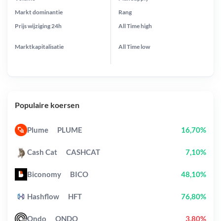
Markt dominantie
Rang
Prijs wijziging
24h
All Time
high
Marktkapitalisatie
All Time
low
Populaire koersen
Plume
PLUME
16,70%
Cash Cat
CASHCAT
7,10%
Biconomy
BICO
48,10%
Hashflow
HFT
76,80%
Ondo
ONDO
3,80%