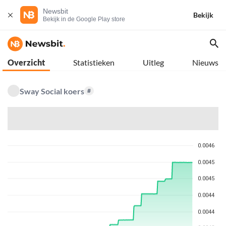
Newsbit
Bekijk
Bekijk in de Google Play store
Overzicht
Statistieken
Uitleg
Nieuws
Sway Social koers
#
$