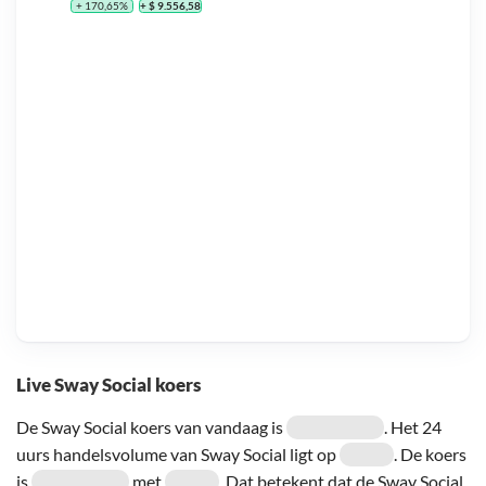
+ 170,65%
+ $ 9.556,58
Live Sway Social koers
De Sway Social koers van vandaag is
. Het 24
uurs handelsvolume van Sway Social ligt op
. De koers
is
met
. Dat betekent dat de Sway Social