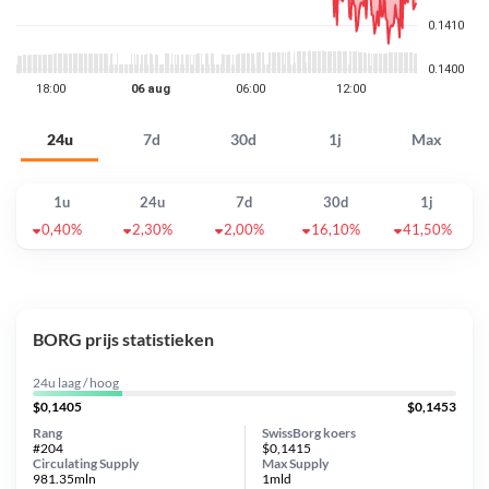
24u
7d
30d
1j
Max
1u
24u
7d
30d
1j
0,40%
2,30%
2,00%
16,10%
41,50%
BORG prijs statistieken
24u laag / hoog
$0,1405
$0,1453
Rang
SwissBorg koers
#204
$0,1415
Circulating Supply
Max Supply
981.35mln
1mld