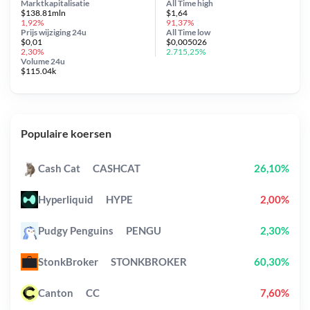
Marktkapitalisatie
All Time
high
$138.81mln
$1,64
1,92%
91,37%
Prijs wijziging
24u
All Time
low
$0,01
$0,005026
2,30%
2.715,25%
Volume 24u
$115.04k
Populaire koersen
Cash Cat
CASHCAT
26,10%
Hyperliquid
HYPE
2,00%
Pudgy Penguins
PENGU
2,30%
StonkBroker
STONKBROKER
60,30%
Canton
CC
7,60%