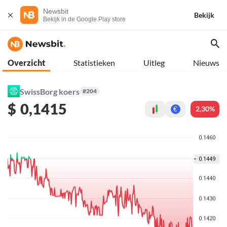
Newsbit
Bekijk
Bekijk in de Google Play store
Overzicht
Statistieken
Uitleg
Nieuws
SwissBorg koers
#204
$
0,1415
2,30%
€