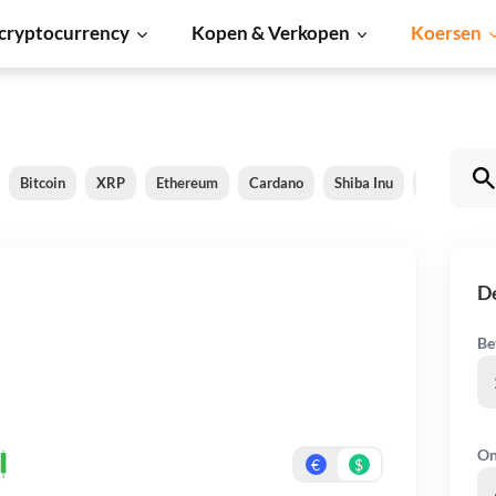
cryptocurrency
Kopen & Verkopen
Koersen
Bitcoin
XRP
Ethereum
Cardano
Shiba Inu
Dogecoin
D
Be
On
€
$