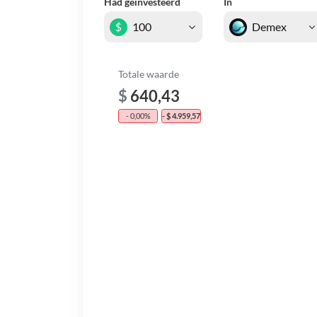
Had geïnvesteerd
In
$
Totale waarde
$
640,43
- 0,00%
- $ 4.959,57