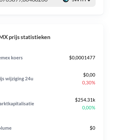
X prijs statistieken
mex koers
$0,0001477
$0,00
ijs wijziging
24u
0,30%
$254.31k
rktkapitalisatie
0,00%
olume
$0