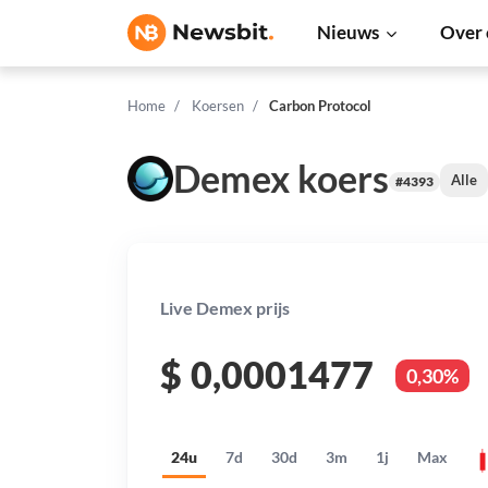
Nieuws
Over 
Home
Koersen
Carbon Protocol
Demex koers
Alle
#4393
Live Demex prijs
$
0,0001477
0,30%
24u
7d
30d
3m
1j
Max