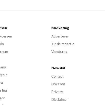
rsen
Marketing
 koersen
Adverteren
oin
Tip de redactie
ereum
Vacatures
dano
Newsbit
ecoin
Contact
na
Over ons
a Inu
Privacy
gon
Disclaimer