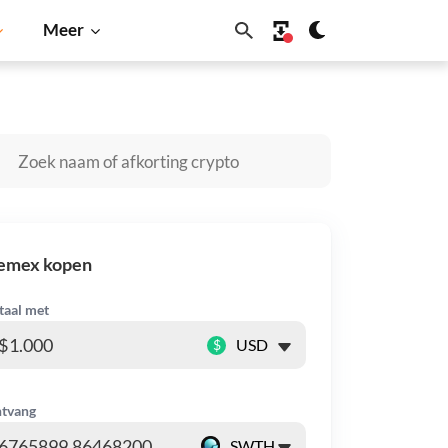
Meer
Solana
BNB
emex kopen
taal met
$
tvang