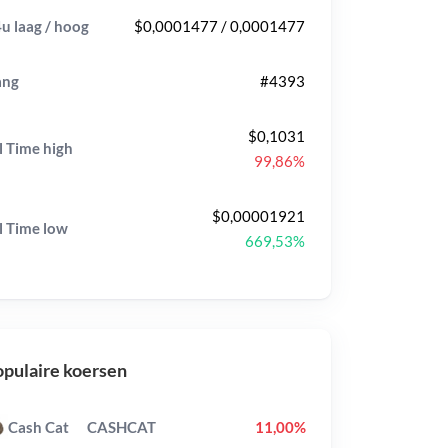
u laag / hoog
$0,0001477 / 0,0001477
ang
#4393
$0,1031
l Time
high
99,86%
$0,00001921
l Time
low
669,53%
pulaire koersen
Cash Cat
CASHCAT
11,00%