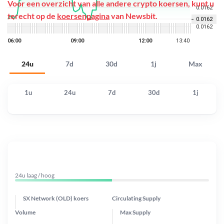
Voor een overzicht van alle andere crypto koersen, kunt u
terecht op de
koersenpagina
van Newsbit.
24u
7d
30d
1j
Max
1u
24u
7d
30d
1j
24u laag / hoog
SX Network (OLD) koers
Circulating Supply
Volume
Max Supply