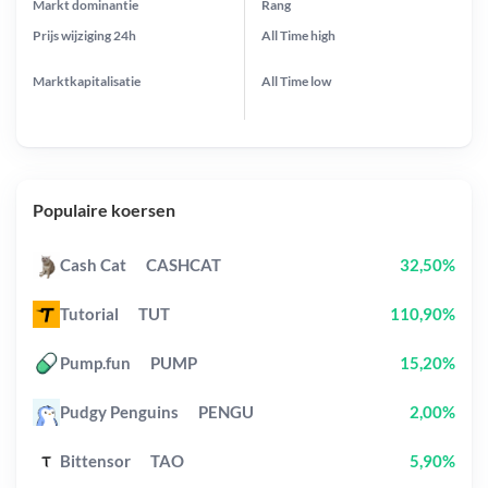
Markt dominantie
Rang
Prijs wijziging
24h
All Time
high
Marktkapitalisatie
All Time
low
Populaire koersen
Cash Cat
CASHCAT
32,50%
Tutorial
TUT
110,90%
Pump.fun
PUMP
15,20%
Pudgy Penguins
PENGU
2,00%
Bittensor
TAO
5,90%