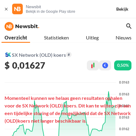
Newsbit
Bekijk
Bekijk in de Google Play store
Overzicht
Statistieken
Uitleg
Nieuws
SX Network (OLD) koers
#
$
0,01627
0,50%
€
Momenteel kunnen we helaas geen resultaten ophalen
voor de SX Network (OLD) koers. Dit kan te wijten zijn aan
een tijdelijke storing of de mogelijkheid dat de SX Network
(OLD)koers niet langer beschikbaar is.