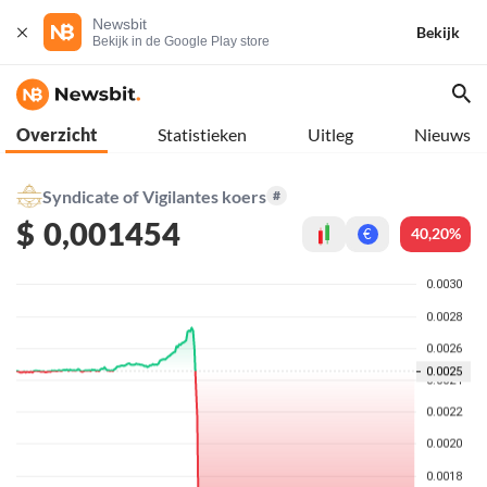
Newsbit
Bekijk
Bekijk in de Google Play store
Overzicht
Statistieken
Uitleg
Nieuws
Syndicate of Vigilantes koers
#
$
0,001454
40,20%
€