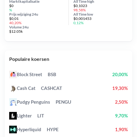
Marktkapitalisatie
All Time
high
$0
$0,1023
%
98,58%
Prijs wijziging
24u
All Time
low
$0,01
$0,001453
40,20%
0,12%
Volume 24u
$12.05k
Populaire koersen
Block Street
BSB
20,00%
Cash Cat
CASHCAT
19,30%
Pudgy Penguins
PENGU
2,50%
Lighter
LIT
9,70%
Hyperliquid
HYPE
1,90%