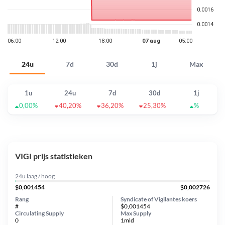
24u
7d
30d
1j
Max
1u
24u
7d
30d
1j
0,00%
40,20%
36,20%
25,30%
%
VIGI prijs statistieken
24u laag / hoog
$0,001454
$0,002726
Rang
Syndicate of Vigilantes koers
#
$0,001454
Circulating Supply
Max Supply
0
1mld