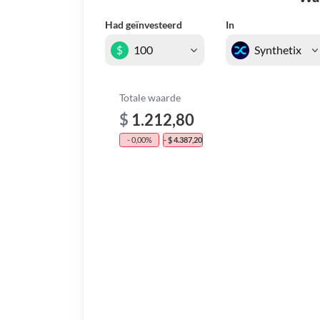
Had geïnvesteerd
In
$
Totale waarde
$
1.212,80
- 0,00%
- $ 4.387,20