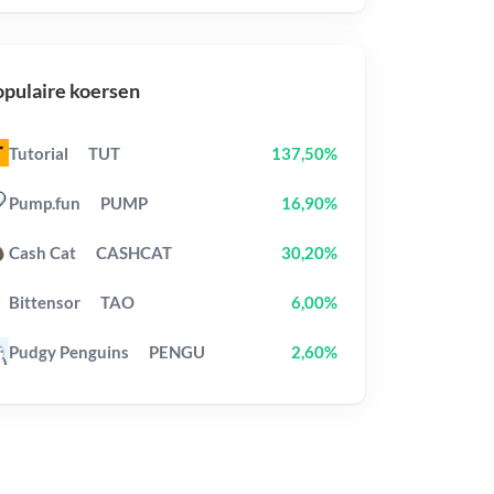
pulaire koersen
Tutorial
TUT
137,50%
Pump.fun
PUMP
16,90%
Cash Cat
CASHCAT
30,20%
Bittensor
TAO
6,00%
Pudgy Penguins
PENGU
2,60%