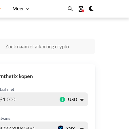
Meer
coin
Solana
BNB
nthetix kopen
taal met
$
tvang