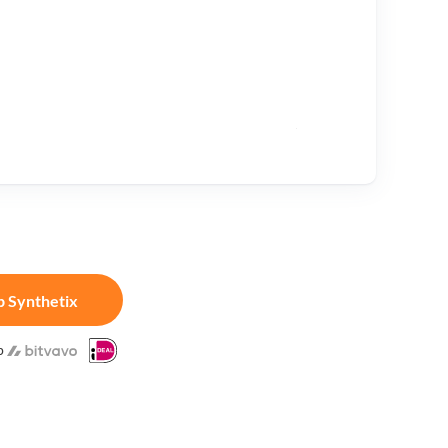
 Synthetix
p