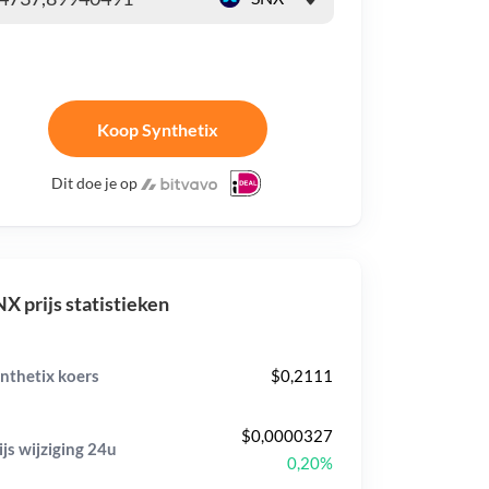
Koop Synthetix
Dit doe je op
X prijs statistieken
nthetix koers
$0,2111
$0,0000327
ijs wijziging
24u
0,20%