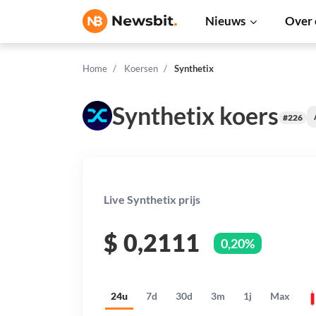
Nieuws
Over 
Home
Koersen
Synthetix
Synthetix koers
#226
Live Synthetix prijs
$
0,2111
0,20%
24u
7d
30d
3m
1j
Max