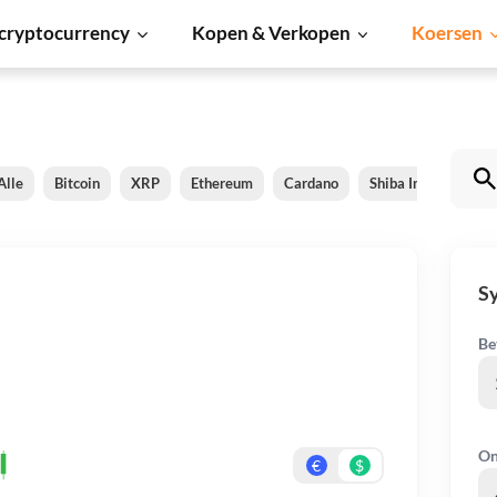
cryptocurrency
Kopen & Verkopen
Koersen
Alle
Bitcoin
XRP
Ethereum
Cardano
Shiba Inu
Doge
Sy
Be
On
€
$