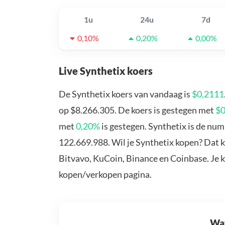
1u
24u
7d
0,10%
0,20%
0,00%
Live Synthetix koers
De Synthetix koers van vandaag is
$0,2111
op $8.266.305. De koers is gestegen met
$0
met
0,20%
is gestegen. Synthetix is de nu
122.669.988. Wil je Synthetix kopen? Dat k
Bitvavo, KuCoin, Binance en Coinbase. Je 
kopen/verkopen pagina.
Wat 