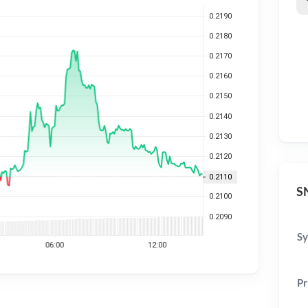
SN
Sy
Pr