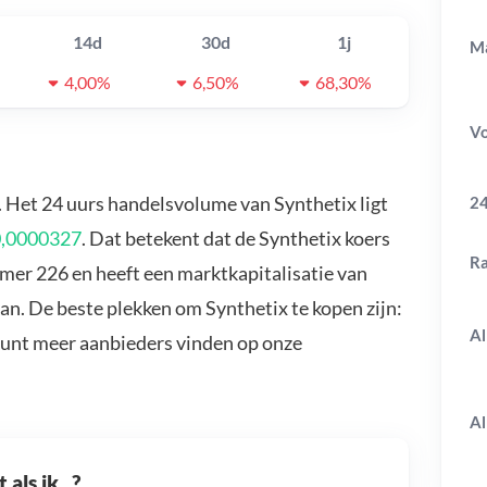
14d
30d
1j
Ma
4,00%
6,50%
68,30%
V
. Het 24 uurs handelsvolume van Synthetix ligt
24
,0000327
. Dat betekent dat de Synthetix koers
R
mmer 226 en heeft een marktkapitalisatie van
an. De beste plekken om Synthetix te kopen zijn:
Al
kunt meer aanbieders vinden op onze
Al
als ik...?