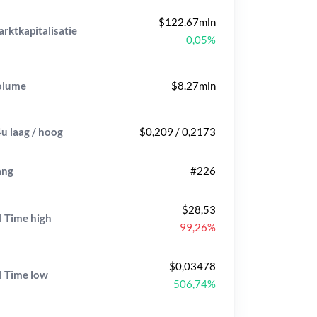
$122.67mln
rktkapitalisatie
0,05%
olume
$8.27mln
u laag / hoog
$0,209 / 0,2173
ang
#226
$28,53
l Time
high
99,26%
$0,03478
l Time
low
506,74%