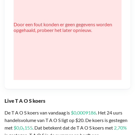
Door een fout konden er geen gegevens worden
opgehaald, probeer het later opnieuw.
Live T A O S koers
De T A O S koers van vandaag is
$0,0009186
. Het 24 uurs
handelsvolume van T A O S ligt op $20. De koers is gestegen
met
$0,0₅155
. Dat betekent dat de T A O S koers met
2,70%