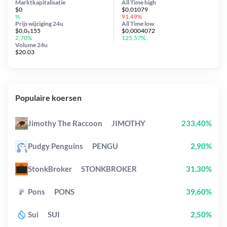
Marktkapitalisatie
All Time
high
$0
$0,01079
%
91,49%
Prijs wijziging
24u
All Time
low
$0,0₅155
$0,0004072
2,70%
125,57%
Volume 24u
$20.03
Populaire koersen
Jimothy The Raccoon
JIMOTHY
233,40%
Pudgy Penguins
PENGU
2,90%
StonkBroker
STONKBROKER
31,30%
Pons
PONS
39,60%
Sui
SUI
2,50%