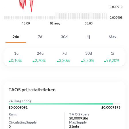
24u
7d
30d
1j
Max
1u
24u
7d
30d
1j
0,10%
2,70%
3,20%
3,50%
99,20%
TAOS prijs statistieken
24u laag / hoog
$0,0009091
$0,0009193
Rang
T A O S koers
#
$0,0009186
Circulating Supply
Max Supply
0
21mln