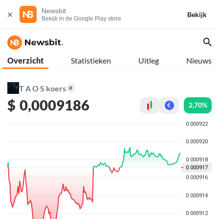
Newsbit
Bekijk
Bekijk in de Google Play store
Overzicht
Statistieken
Uitleg
Nieuws
T A O S koers
#
$
0,0009186
2,70%
€