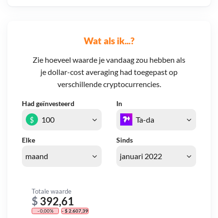
Wat als ik...?
Zie hoeveel waarde je vandaag zou hebben als
je dollar-cost averaging had toegepast op
verschillende cryptocurrencies.
Had geïnvesteerd
In
$
Elke
Sinds
Totale waarde
$
392,61
- 0,00%
- $ 2.607,39