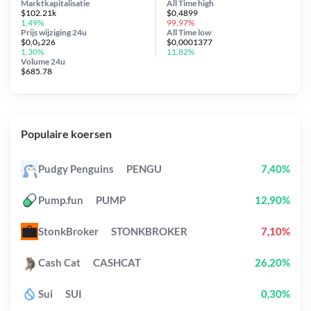
Marktkapitalisatie
All Time
high
$102.21k
$0,4899
1,49%
99,97%
Prijs wijziging
24u
All Time
low
$0,0₅226
$0,0001377
1,30%
11,82%
Volume 24u
$685.78
Populaire koersen
Pudgy Penguins
PENGU
7,40%
Pump.fun
PUMP
12,90%
StonkBroker
STONKBROKER
7,10%
Cash Cat
CASHCAT
26,20%
Sui
SUI
0,30%