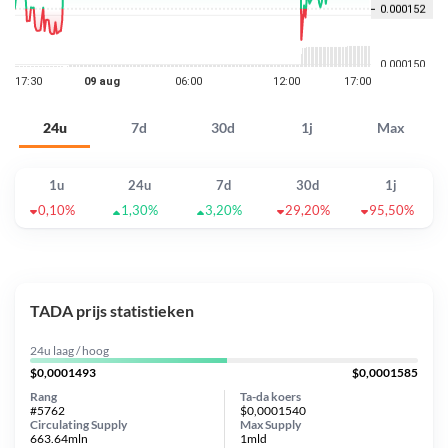
24u
7d
30d
1j
Max
1u
24u
7d
30d
1j
0,10%
1,30%
3,20%
29,20%
95,50%
TADA prijs statistieken
24u laag / hoog
$0,0001493
$0,0001585
Rang
Ta-da koers
#5762
$0,0001540
Circulating Supply
Max Supply
663.64mln
1mld