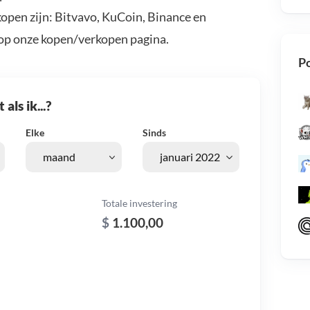
open zijn: Bitvavo, KuCoin, Binance en
 op onze kopen/verkopen pagina.
Po
als ik...?
Elke
Sinds
Totale investering
$
1.100,00