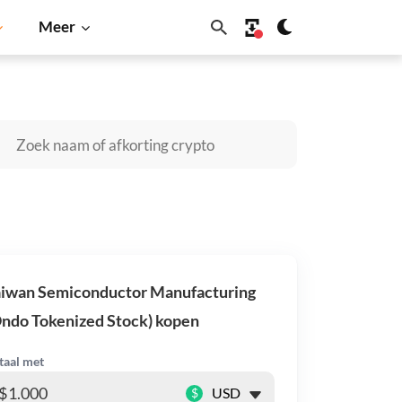
Meer
Cardano
Shiba Inu
Dogecoin
Solana
BNB
aiwan Semiconductor Manufacturing
ndo Tokenized Stock) kopen
taal met
$