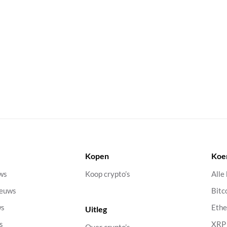
Kopen
Koe
uws
Koop crypto’s
Alle
ieuws
Bitc
ws
Eth
Uitleg
s
XRP