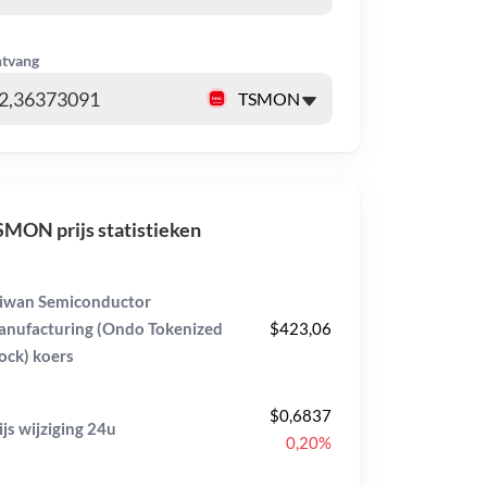
tvang
MON prijs statistieken
iwan Semiconductor
nufacturing (Ondo Tokenized
$423,06
ock) koers
$0,6837
ijs wijziging
24u
0,20%