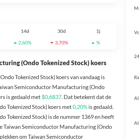
Ma
14d
30d
1j
V
2,60%
3,70%
%
24
turing (Ondo Tokenized Stock) koers
ndo Tokenized Stock) koers van vandaag is
R
 Taiwan Semiconductor Manufacturing (Ondo
ers is gedaald met
$0,6837
. Dat betekent dat de
Al
o Tokenized Stock) koers met
0,20%
is gedaald.
o Tokenized Stock) is de nummer 1369 en heeft
Al
l je Taiwan Semiconductor Manufacturing (Ondo
e plekken om Taiwan Semiconductor