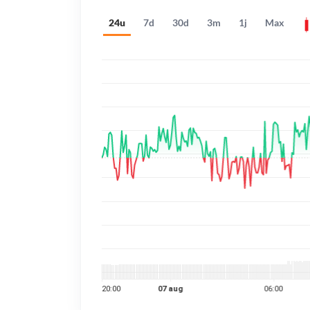
24u
7d
30d
3m
1j
Max