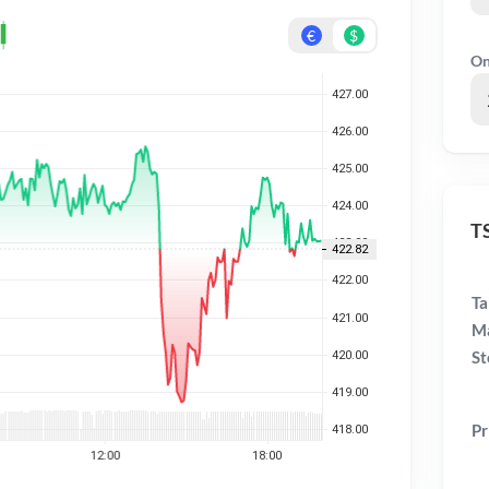
€
$
On
TS
Ta
Ma
St
Pr