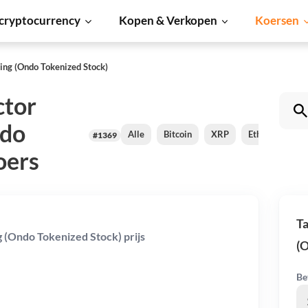
cryptocurrency
Kopen & Verkopen
Koersen
ng (Ondo Tokenized Stock)
ctor
ndo
Alle
Bitcoin
XRP
Ethereum
#1369
oers
T
 (Ondo Tokenized Stock) prijs
(O
Be