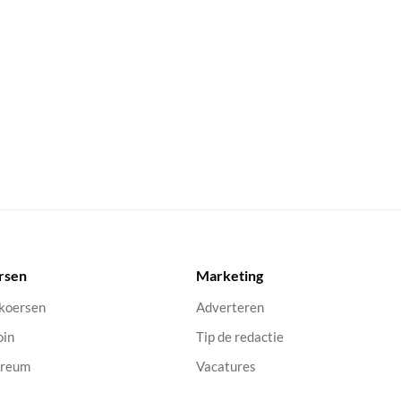
rsen
Marketing
 koersen
Adverteren
oin
Tip de redactie
ereum
Vacatures