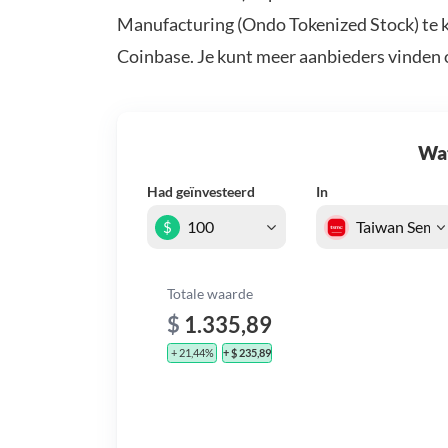
Manufacturing (Ondo Tokenized Stock) te k
Coinbase. Je kunt meer aanbieders vinden
Wat 
Had geïnvesteerd
In
$
Totale waarde
$
1.335,89
+ 21,44%
+ $ 235,89