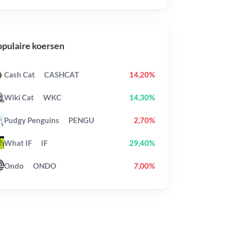
pulaire koersen
Cash Cat
CASHCAT
14,20%
Wiki Cat
WKC
14,30%
Pudgy Penguins
PENGU
2,70%
What IF
IF
29,40%
Ondo
ONDO
7,00%