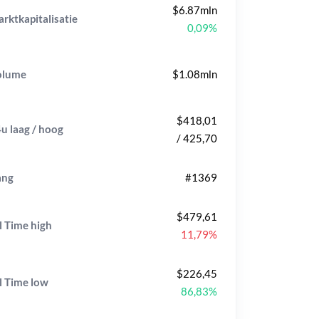
$6.87mln
rktkapitalisatie
0,09%
olume
$1.08mln
$418,01
u laag / hoog
/ 425,70
ang
#1369
$479,61
l Time
high
11,79%
$226,45
l Time
low
86,83%