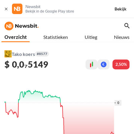
Newsbit
Bekijk
Bekijk in de Google Play store
Overzicht
Statistieken
Uitleg
Nieuws
Tako koers
#8577
$
0,0₇5149
2,50%
€