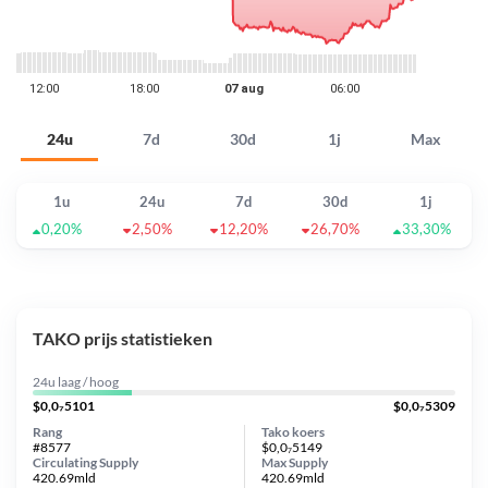
24u
7d
30d
1j
Max
1u
24u
7d
30d
1j
0,20%
2,50%
12,20%
26,70%
33,30%
TAKO prijs statistieken
24u laag / hoog
$0,0₇5101
$0,0₇5309
Rang
Tako koers
#8577
$0,0₇5149
Circulating Supply
Max Supply
420.69mld
420.69mld