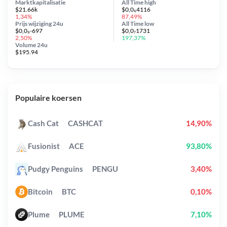
Marktkapitalisatie
All Time
high
$21.66k
$0,0₆4116
1,34%
87,49%
Prijs wijziging
24u
All Time
low
$0,0₉-697
$0,0₇1731
2,50%
197,37%
Volume 24u
$195.94
Populaire koersen
Cash Cat
CASHCAT
14,90%
Fusionist
ACE
93,80%
Pudgy Penguins
PENGU
3,40%
Bitcoin
BTC
0,10%
Plume
PLUME
7,10%