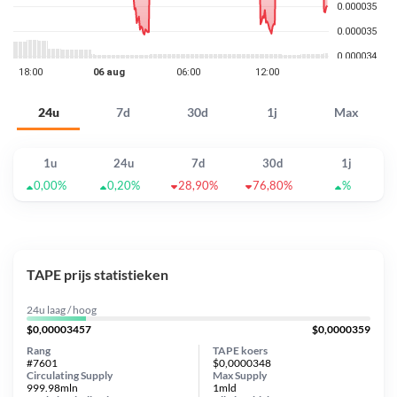
24u
7d
30d
1j
Max
1u
24u
7d
30d
1j
0,00%
0,20%
28,90%
76,80%
%
TAPE prijs statistieken
24u laag / hoog
$0,00003457
$0,0000359
Rang
TAPE koers
#7601
$0,0000348
Circulating Supply
Max Supply
999.98mln
1mld