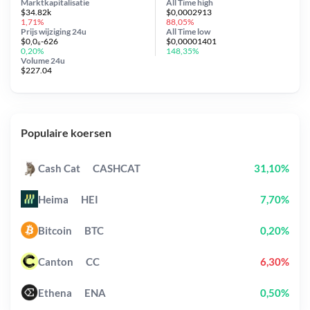
Marktkapitalisatie
All Time
high
$34.82k
$0,0002913
1,71%
88,05%
Prijs wijziging
24u
All Time
low
$0,0₆-626
$0,00001401
0,20%
148,35%
Volume 24u
$227.04
Populaire koersen
Cash Cat
CASHCAT
31,10%
Heima
HEI
7,70%
Bitcoin
BTC
0,20%
Canton
CC
6,30%
Ethena
ENA
0,50%