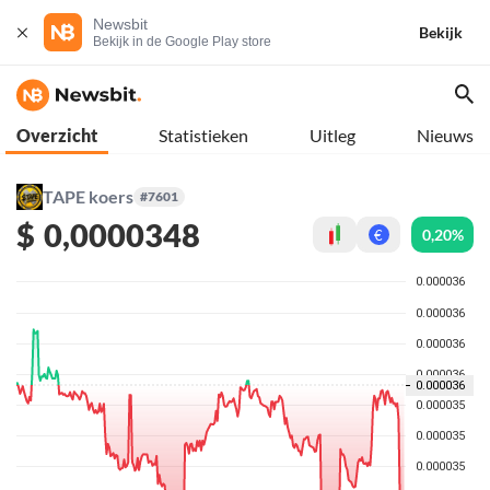
Newsbit
Bekijk
Bekijk in de Google Play store
Overzicht
Statistieken
Uitleg
Nieuws
TAPE koers
#7601
$
0,0000348
0,20%
€