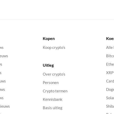
Kopen
Koe
uws
Koop crypto’s
Alle
ieuws
Bitc
ws
Eth
Uitleg
s
XRP
Over crypto’s
euws
Car
Personen
uws
Dog
Crypto termen
uws
Sola
Kennisbank
nieuws
Shib
Basis uitleg