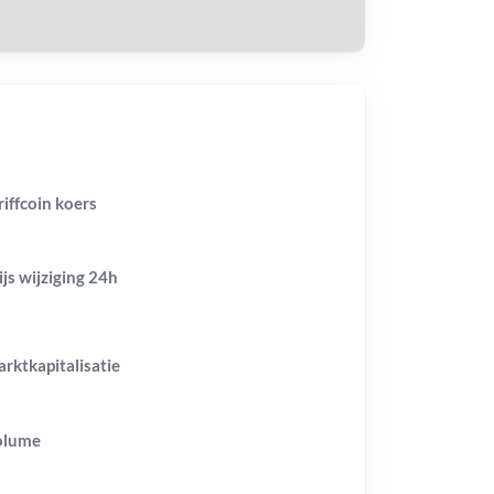
riffcoin koers
ijs wijziging
24h
rktkapitalisatie
olume