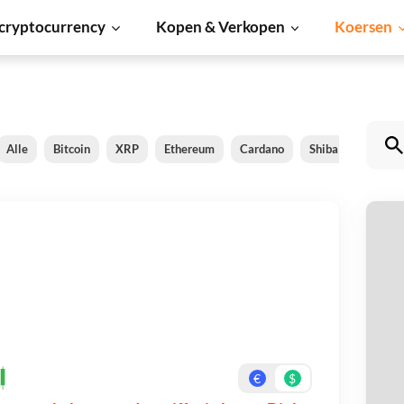
cryptocurrency
Kopen & Verkopen
Koersen
Alle
Bitcoin
XRP
Ethereum
Cardano
Shiba Inu
Dog
ta
Be
On
€
$