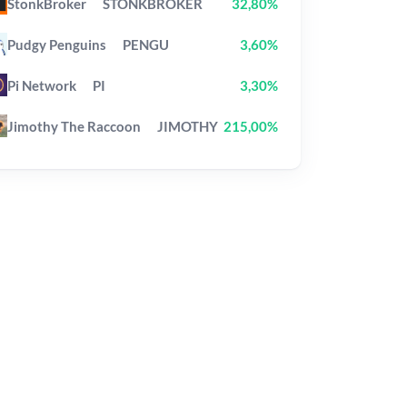
StonkBroker
STONKBROKER
32,80%
Pudgy Penguins
PENGU
3,60%
Pi Network
PI
3,30%
Jimothy The Raccoon
JIMOTHY
215,00%