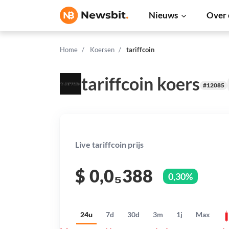
Nieuws
Over 
Home
Koersen
tariffcoin
tariffcoin koers
#12085
Live tariffcoin prijs
$
0,0₅388
0,30%
24u
7d
30d
3m
1j
Max