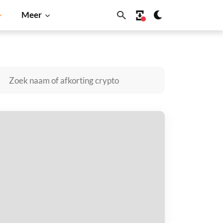
Meer
ecoin
Solana
BNB
riffcoin kopen
taal met
$
tvang