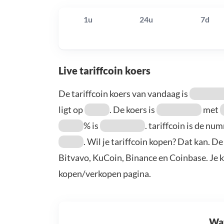
1u
24u
7d
Live tariffcoin koers
De tariffcoin koers van vandaag is
ligt op
. De koers is
met
% is
. tariffcoin is de n
. Wil je tariffcoin kopen? Dat kan. De
Bitvavo, KuCoin, Binance en Coinbase. Je 
kopen/verkopen pagina.
Wat 