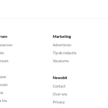
rsen
Marketing
 koersen
Adverteren
oin
Tip de redactie
ereum
Vacatures
dano
Newsbit
ecoin
Contact
na
Over ons
a Inu
Privacy