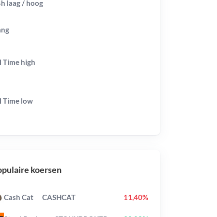
h laag / hoog
ang
l Time
high
l Time
low
pulaire koersen
Cash Cat
CASHCAT
11,40%