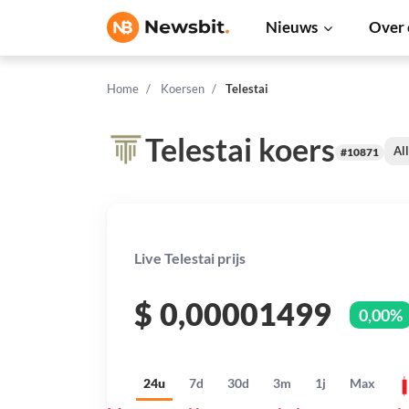
Nieuws
Over 
Home
Koersen
Telestai
Telestai koers
Al
#10871
Live Telestai prijs
$
0,00001499
0,00%
24u
7d
30d
3m
1j
Max