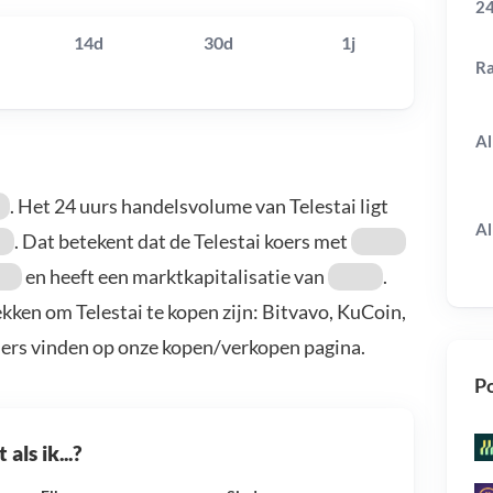
24
14d
30d
1j
R
Al
. Het 24 uurs handelsvolume van Telestai ligt
Al
. Dat betekent dat de Telestai koers met
en heeft een marktkapitalisatie van
.
ekken om Telestai te kopen zijn: Bitvavo, KuCoin,
ders vinden op onze kopen/verkopen pagina.
Po
als ik...?