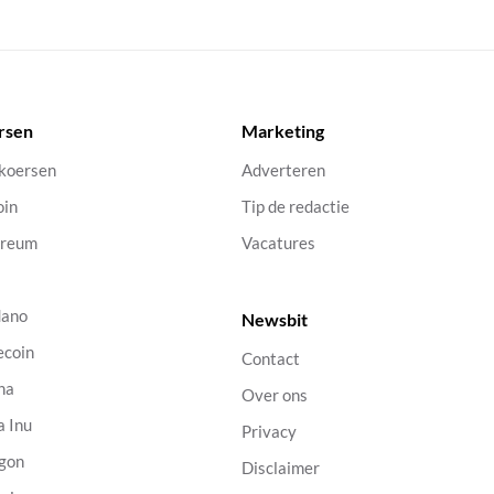
rsen
Marketing
 koersen
Adverteren
oin
Tip de redactie
ereum
Vacatures
dano
Newsbit
ecoin
Contact
na
Over ons
a Inu
Privacy
gon
Disclaimer