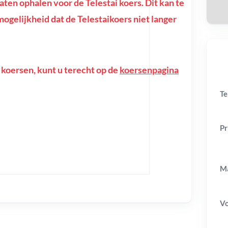
en ophalen voor de Telestai koers. Dit kan te
e mogelijkheid dat de Telestaikoers niet langer
 koersen, kunt u terecht op de
koersenpagina
Te
Pr
Ma
V