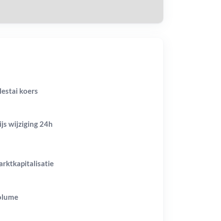
lestai koers
ijs wijziging
24h
rktkapitalisatie
olume