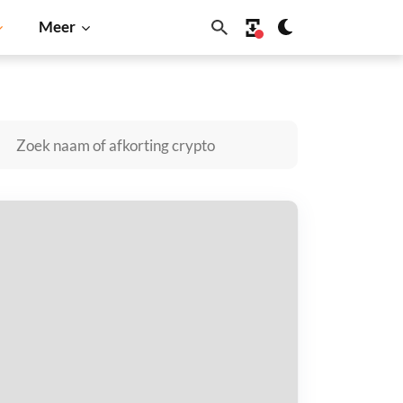
Meer
in
Solana
BNB
lestai kopen
taal met
$
tvang