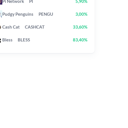
Pi Network
PI
5,90%
Pudgy Penguins
PENGU
3,00%
Cash Cat
CASHCAT
33,60%
Bless
BLESS
83,40%