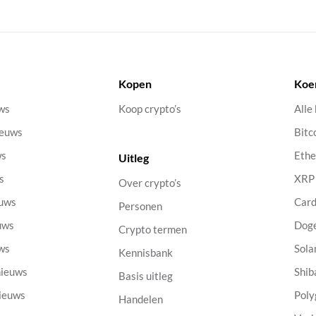
Kopen
Koe
uws
Koop crypto’s
Alle
ieuws
Bitc
ws
Eth
Uitleg
s
XRP
Over crypto’s
euws
Car
Personen
uws
Dog
Crypto termen
uws
Sola
Kennisbank
nieuws
Shib
Basis uitleg
nieuws
Poly
Handelen