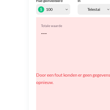
Had geïnvesteerd
In
$
Totale waarde
---
Door een fout konden er geen gegevens
opnieuw.