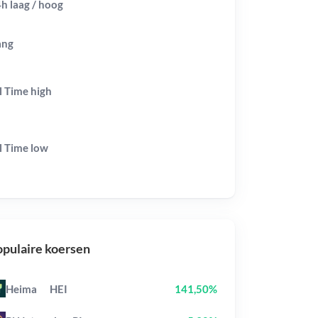
h laag / hoog
ang
l Time
high
l Time
low
pulaire koersen
Heima
HEI
141,50%