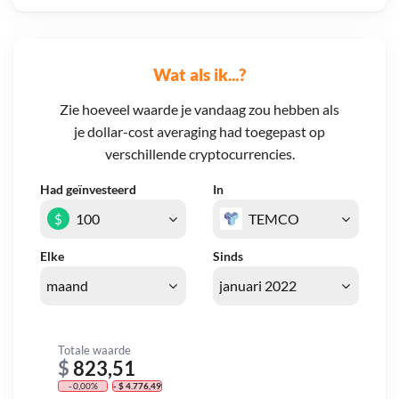
Wat als ik...?
Zie hoeveel waarde je vandaag zou hebben als
je dollar-cost averaging had toegepast op
verschillende cryptocurrencies.
Had geïnvesteerd
In
$
Elke
Sinds
Totale waarde
$
823,51
- 0,00%
- $ 4.776,49