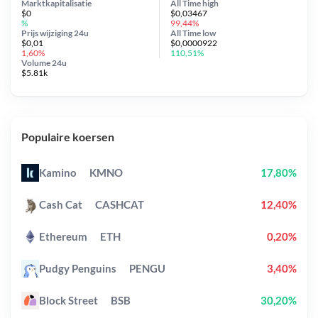
Marktkapitalisatie
All Time
high
$0
$0,03467
%
99,44%
Prijs wijziging
24u
All Time
low
$0,01
$0,0000922
1,60%
110,51%
Volume 24u
$5.81k
Populaire koersen
Kamino
KMNO
17,80%
Cash Cat
CASHCAT
12,40%
Ethereum
ETH
0,20%
Pudgy Penguins
PENGU
3,40%
Block Street
BSB
30,20%