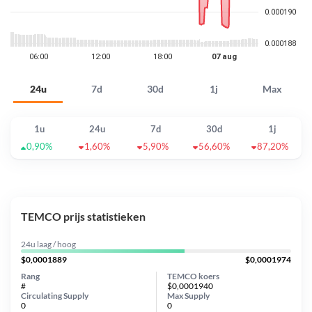
24u
7d
30d
1j
Max
1u
24u
7d
30d
1j
0,90%
1,60%
5,90%
56,60%
87,20%
TEMCO prijs statistieken
24u laag / hoog
$0,0001889
$0,0001974
Rang
TEMCO koers
#
$0,0001940
Circulating Supply
Max Supply
0
0