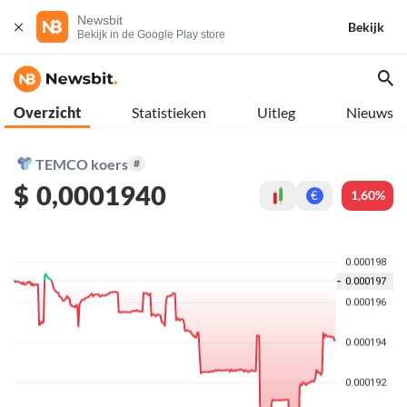
Newsbit
Bekijk
Bekijk in de Google Play store
Overzicht
Statistieken
Uitleg
Nieuws
TEMCO koers
#
$
0,0001940
1,60%
€