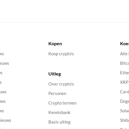
Kopen
Koe
uws
Koop crypto’s
Alle
ieuws
Bitc
ws
Eth
Uitleg
s
XRP
Over crypto’s
euws
Car
Personen
uws
Dog
Crypto termen
uws
Sola
Kennisbank
nieuws
Shib
Basis uitleg