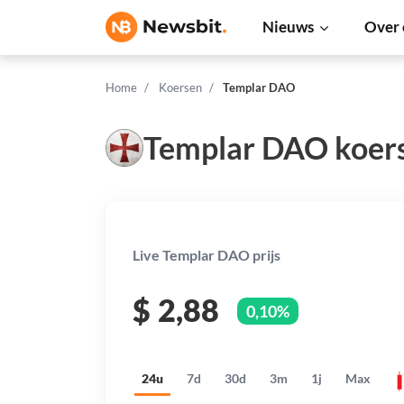
Nieuws
Over 
Home
Koersen
Templar DAO
Templar DAO koer
Live Templar DAO prijs
$
2,88
0,10%
24u
7d
30d
3m
1j
Max