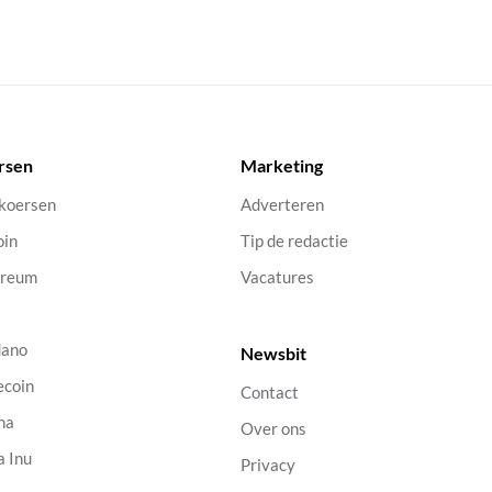
rsen
Marketing
 koersen
Adverteren
oin
Tip de redactie
ereum
Vacatures
dano
Newsbit
ecoin
Contact
na
Over ons
a Inu
Privacy