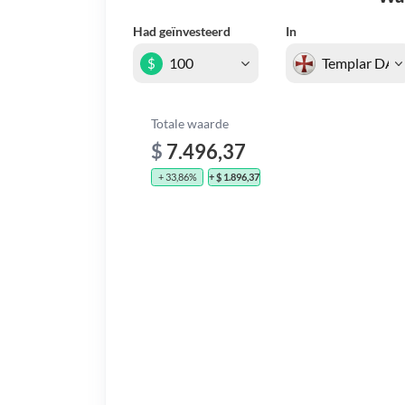
Had geïnvesteerd
In
$
Totale waarde
$
7.496,37
+ 33,86%
+ $ 1.896,37