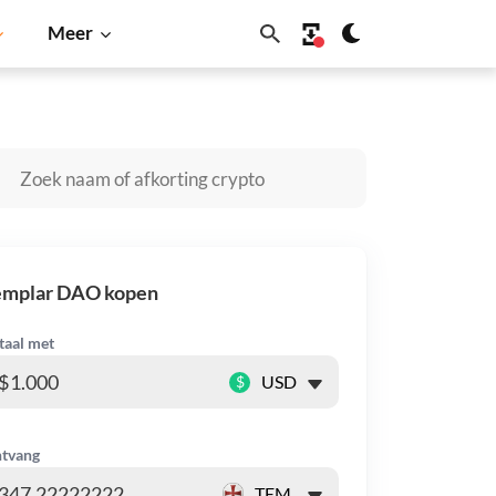
Meer
Dogecoin
Solana
BNB
emplar DAO kopen
taal met
$
tvang