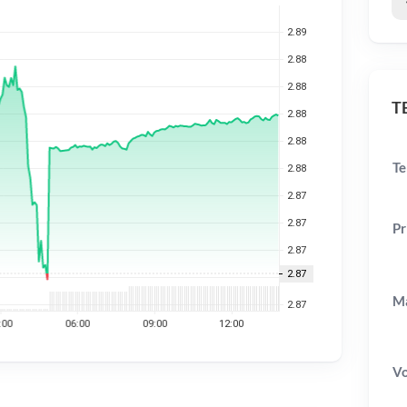
TE
Te
Pr
Ma
V