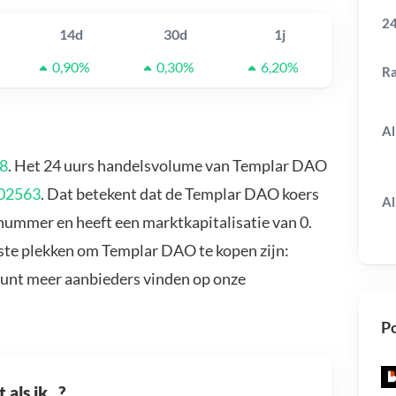
24
14d
30d
1j
0,90%
0,30%
6,20%
R
Al
88
. Het 24 uurs handelsvolume van Templar DAO
02563
. Dat betekent dat de Templar DAO koers
Al
nummer en heeft een marktkapitalisatie van 0.
ste plekken om Templar DAO te kopen zijn:
kunt meer aanbieders vinden op onze
Po
als ik...?