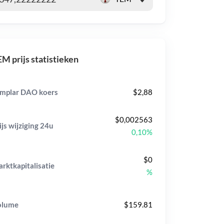
M prijs statistieken
mplar DAO koers
$2,88
$0,002563
ijs wijziging
24u
0,10%
$0
rktkapitalisatie
%
olume
$159.81