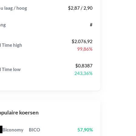
u laag / hoog
$2,87 / 2,90
ang
#
$2.076,92
l Time
high
99,86%
$0,8387
l Time
low
243,36%
pulaire koersen
Biconomy
BICO
57,90%