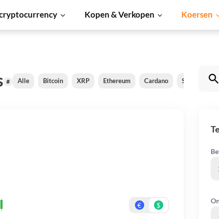
cryptocurrency
Kopen & Verkopen
Koersen
s
Alle
Bitcoin
XRP
Ethereum
Cardano
Shiba Inu
#
T
Be
On
€
$