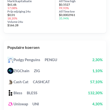
Marktkapitalisatie
All Time
high
$61.6k
$0,5527
17,08%
99,93%
Prijs wijziging
24u
All Time
low
$0,01
$0,0002961
18,20%
35,94%
Volume 24u
$166.28
Populaire koersen
Pudgy Penguins
PENGU
2,30%
ZIGChain
ZIG
1,10%
Cash Cat
CASHCAT
57,10%
Bless
BLESS
132,30%
Uniswap
UNI
4,30%