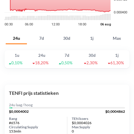
24u
7d
30d
1j
Max
1u
24u
7d
30d
1j
0,10%
18,20%
0,50%
2,30%
61,30%
TENFI prijs statistieken
24u laag / hoog
$0,0004002
$0,0004862
Rang
TEN koers
#6576
$0,0004026
Circulating Supply
Max Supply
153mln
0