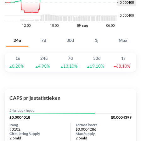
24u
7d
30d
1j
Max
1u
24u
7d
30d
1j
0,20%
4,90%
13,10%
19,10%
68,10%
CAPS prijs statistieken
24u laag / hoog
$0,0004018
$0,0004399
Rang
Ternoa koers
#3102
$0,0004286
Circulating Supply
Max Supply
2.5mld
2.5mld