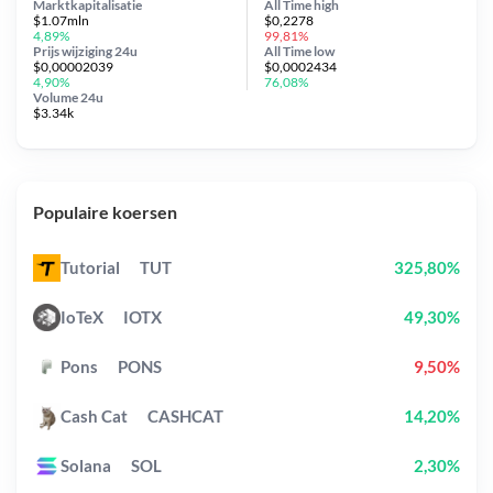
Marktkapitalisatie
All Time
high
$1.07mln
$0,2278
4,89%
99,81%
Prijs wijziging
24u
All Time
low
$0,00002039
$0,0002434
4,90%
76,08%
Volume 24u
$3.34k
Populaire koersen
Tutorial
TUT
325,80%
IoTeX
IOTX
49,30%
Pons
PONS
9,50%
Cash Cat
CASHCAT
14,20%
Solana
SOL
2,30%