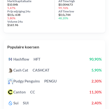
Marktkapitalisatie
All Time
high
$10.84k
$0,004673
5,47%
99,76%
Prijs wijziging
24u
All Time
low
$0,0₆-638
$0,0₅744
5,80%
48,20%
Volume 24u
$165.96
Populaire koersen
Hashflow
HFT
90,90%
Cash Cat
CASHCAT
5,90%
Pudgy Penguins
PENGU
2,30%
Canton
CC
11,30%
Sui
SUI
2,40%