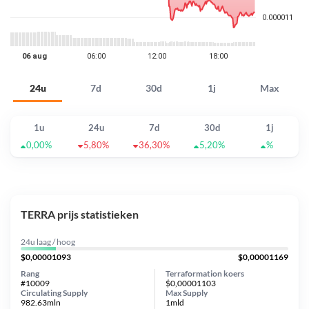
24u
7d
30d
1j
Max
1u
24u
7d
30d
1j
0,00%
5,80%
36,30%
5,20%
%
TERRA prijs statistieken
24u laag / hoog
$0,00001093
$0,00001169
Rang
Terraformation koers
#10009
$0,00001103
Circulating Supply
Max Supply
982.63mln
1mld