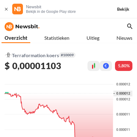
Newsbit
Bekijk
Bekijk in de Google Play store
Overzicht
Statistieken
Uitleg
Nieuws
Terraformation koers
#10009
$
0,00001103
5,80%
€