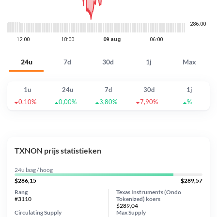
24u
7d
30d
1j
Max
1u
24u
7d
30d
1j
0,10%
0,00%
3,80%
7,90%
%
TXNON prijs statistieken
24u laag / hoog
$286,15
$289,57
Rang
Texas Instruments (Ondo
#3110
Tokenized) koers
$289,04
Circulating Supply
Max Supply