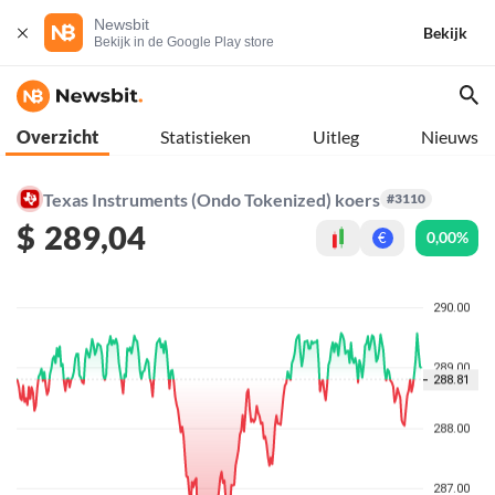
Newsbit
Bekijk
Bekijk in de Google Play store
Overzicht
Statistieken
Uitleg
Nieuws
Texas Instruments (Ondo Tokenized) koers
#3110
$
289,04
0,00%
€