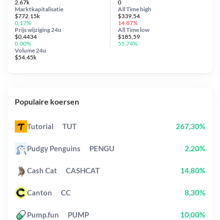
2.67k
0
Marktkapitalisatie
All Time
high
$772.15k
$339,54
0,17%
14,87%
Prijs wijziging
24u
All Time
low
$0,4434
$185,59
0,00%
55,74%
Volume 24u
$54.45k
Populaire koersen
Tutorial
TUT
267,30%
Pudgy Penguins
PENGU
2,20%
Cash Cat
CASHCAT
14,80%
Canton
CC
8,30%
Pump.fun
PUMP
10,00%