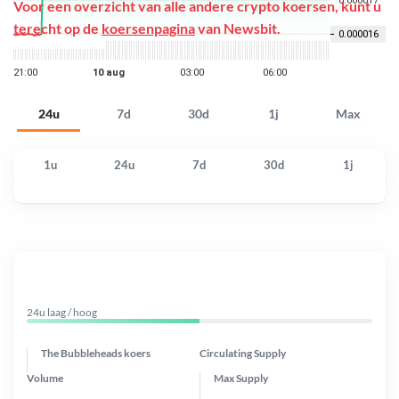
Voor een overzicht van alle andere crypto koersen, kunt u
terecht op de
koersenpagina
van Newsbit.
24u
7d
30d
1j
Max
1u
24u
7d
30d
1j
24u laag / hoog
The Bubbleheads koers
Circulating Supply
Volume
Max Supply