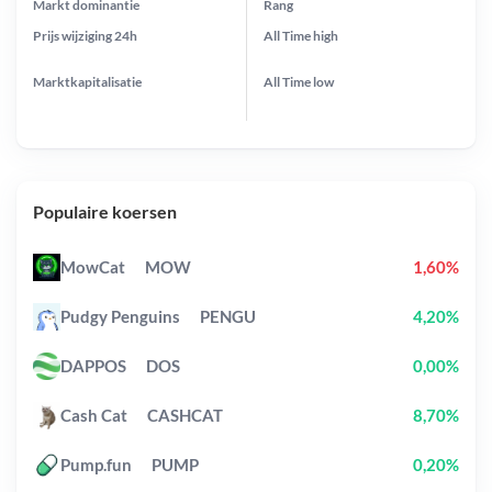
Markt dominantie
Rang
Prijs wijziging
24h
All Time
high
Marktkapitalisatie
All Time
low
Populaire koersen
MowCat
MOW
1,60%
Pudgy Penguins
PENGU
4,20%
DAPPOS
DOS
0,00%
Cash Cat
CASHCAT
8,70%
Pump.fun
PUMP
0,20%