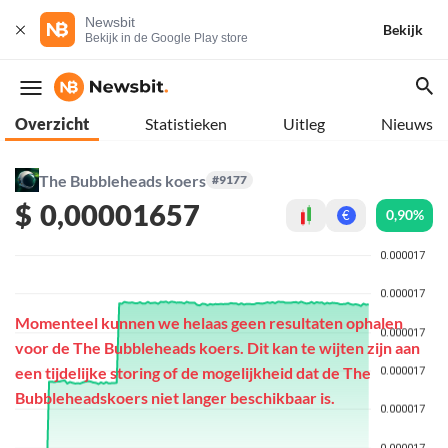
Newsbit
Bekijk
Bekijk in de Google Play store
Overzicht
Statistieken
Uitleg
Nieuws
The Bubbleheads koers
#9177
$
0,00001657
0,90%
€
Momenteel kunnen we helaas geen resultaten ophalen
voor de The Bubbleheads koers. Dit kan te wijten zijn aan
een tijdelijke storing of de mogelijkheid dat de The
Bubbleheadskoers niet langer beschikbaar is.