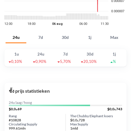
24u
7d
30d
1j
Max
1u
24u
7d
30d
1j
0,10%
0,90%
5,70%
20,10%
%
ชั้ง prijs statistieken
24u laag / hoog
$0,0₅69
$0,0₅743
Rang
The Chubby Elephant koers
#10828
$0,0₅728
Circulating Supply
Max Supply
999.61mln
1mld