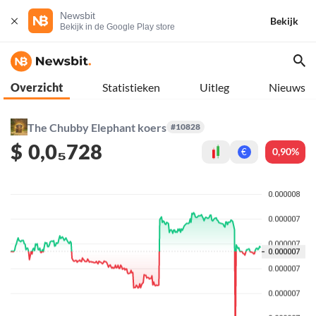
Newsbit
Bekijk
Bekijk in de Google Play store
Overzicht
Statistieken
Uitleg
Nieuws
The Chubby Elephant koers
#10828
$
0,0₅728
0,90%
€