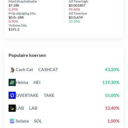
Marktkapitalisatie
All Time
high
$7.28k
$0,001807
0,39%
99,60%
Prijs wijziging
24u
All Time
low
$0,0₇-288
$0,0₅659
0,90%
10,50%
Volume 24u
$191.2
Populaire koersen
Cash Cat
CASHCAT
43,20%
Heima
HEI
119,30%
OVERTAKE
TAKE
55,00%
LAB
LAB
13,40%
Solana
SOL
1,00%