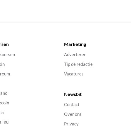
rsen
Marketing
 koersen
Adverteren
oin
Tip de redactie
ereum
Vacatures
dano
Newsbit
ecoin
Contact
na
Over ons
a Inu
Privacy