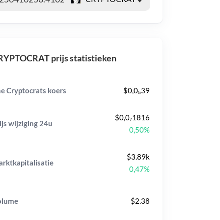
RYPTOCRAT prijs statistieken
e Cryptocrats koers
$0,0₅39
$0,0₇1816
ijs wijziging
24u
0,50%
$3.89k
rktkapitalisatie
0,47%
olume
$2.38