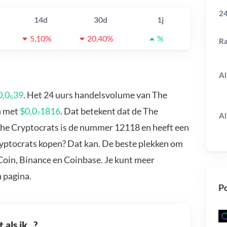
24
14d
30d
1j
5,10%
20,40%
%
R
Al
0,0₅39
. Het 24 uurs handelsvolume van The
en met
$0,0₇1816
. Dat betekent dat de The
Al
The Cryptocrats is de nummer 12118 en heeft een
ryptocrats kopen? Dat kan. De beste plekken om
Coin, Binance en Coinbase. Je kunt meer
 pagina.
Po
als ik...?