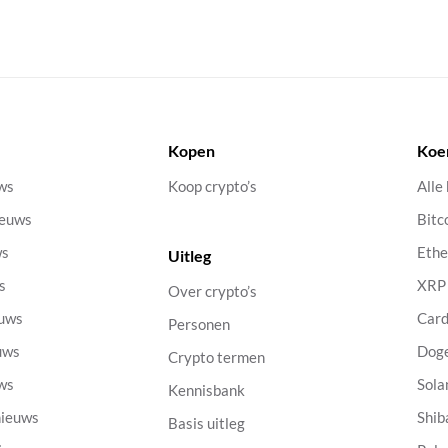
Kopen
Koe
uws
Koop crypto’s
Alle
ieuws
Bitc
ws
Eth
Uitleg
s
XRP
Over crypto’s
euws
Car
Personen
uws
Dog
Crypto termen
uws
Sola
Kennisbank
nieuws
Shib
Basis uitleg