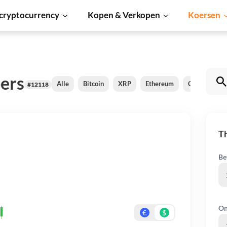
cryptocurrency
Kopen & Verkopen
Koersen
ers
Alle
Bitcoin
XRP
Ethereum
Cardano
#12118
Th
Be
On
€
$