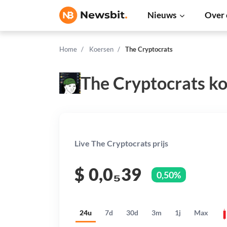
Nieuws
Over 
Home
Koersen
The Cryptocrats
The Cryptocrats ko
Live The Cryptocrats prijs
$
0,0₅39
0,50%
24u
7d
30d
3m
1j
Max