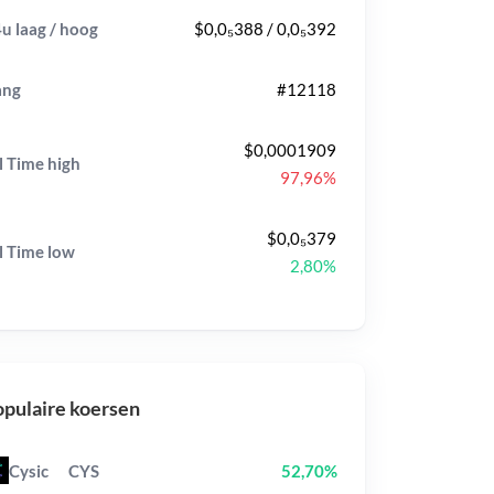
u laag / hoog
$0,0₅388 / 0,0₅392
ang
#12118
$0,0001909
l Time
high
97,96%
$0,0₅379
l Time
low
2,80%
pulaire koersen
Cysic
CYS
52,70%