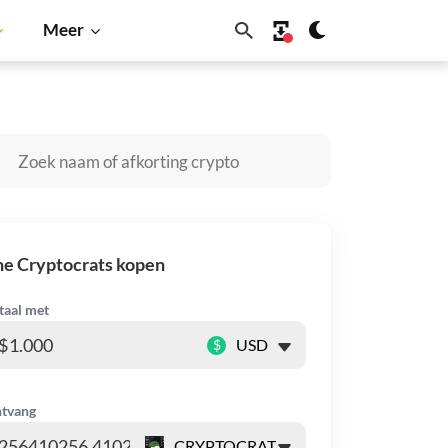
Meer
Shiba Inu
Dogecoin
Solana
BNB
e Cryptocrats kopen
taal met
$
tvang