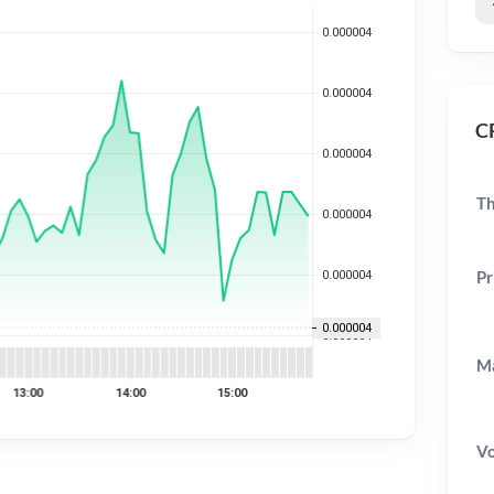
C
Th
Pr
Ma
V