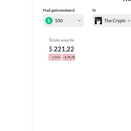
Had geïnvesteerd
In
$
Totale waarde
$
221,22
- 0,00%
- $ 78,78