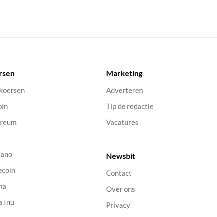
rsen
Marketing
 koersen
Adverteren
oin
Tip de redactie
ereum
Vacatures
dano
Newsbit
ecoin
Contact
na
Over ons
a Inu
Privacy