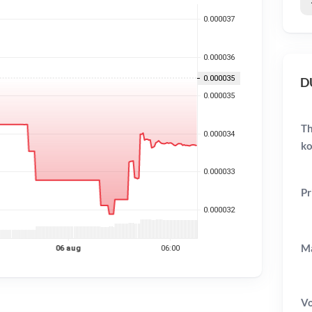
DU
Th
ko
Pr
Ma
V