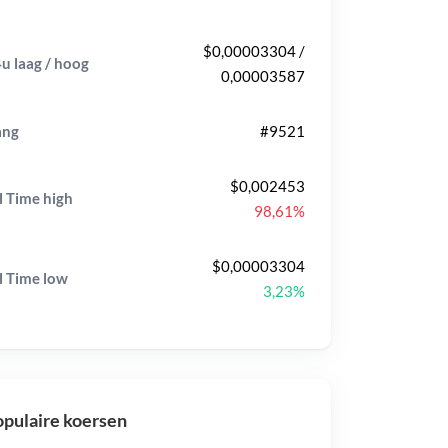
$0,00003304 /
u laag / hoog
0,00003587
ang
#9521
$0,002453
l Time
high
98,61%
$0,00003304
l Time
low
3,23%
pulaire koersen