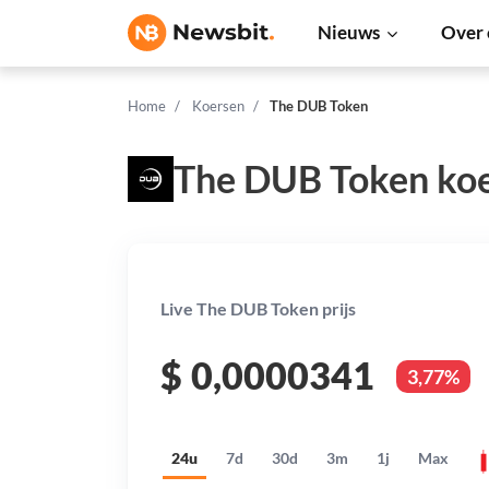
Nieuws
Over 
Home
Koersen
The DUB Token
The DUB Token ko
Live The DUB Token prijs
$
0,0000341
3,77%
24u
7d
30d
3m
1j
Max