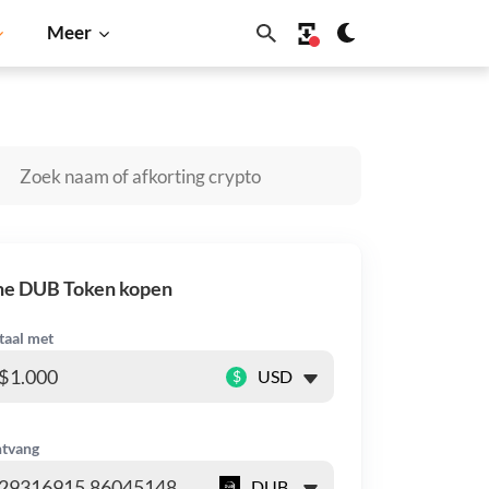
Meer
ba Inu
Dogecoin
Solana
BNB
he DUB Token kopen
taal met
$
tvang