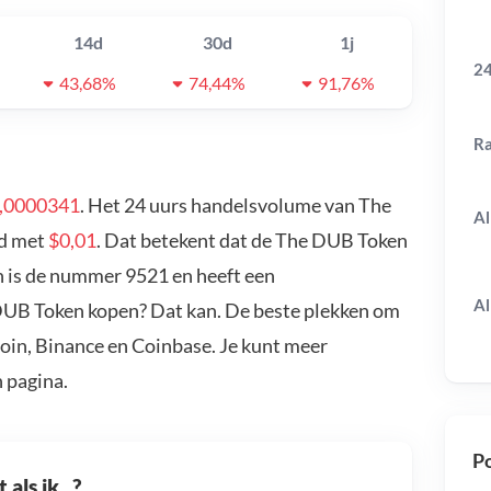
14d
30d
1j
24
43,68%
74,44%
91,76%
R
,0000341
. Het 24 uurs handelsvolume van The
Al
ld met
$0,01
. Dat betekent dat de The DUB Token
 is de nummer 9521 en heeft een
Al
 DUB Token kopen? Dat kan. De beste plekken om
oin, Binance en Coinbase. Je kunt meer
 pagina.
Po
als ik...?