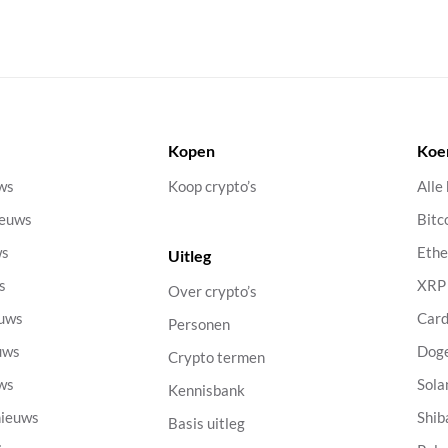
Kopen
Koe
uws
Koop crypto’s
Alle
ieuws
Bitc
ws
Eth
Uitleg
s
XRP
Over crypto’s
euws
Car
Personen
uws
Dog
Crypto termen
uws
Sola
Kennisbank
nieuws
Shib
Basis uitleg