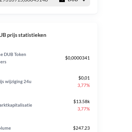
B prijs statistieken
e DUB Token
$0,0000341
ers
$0,01
ijs wijziging
24u
3,77%
$13.58k
rktkapitalisatie
3,77%
olume
$247.23