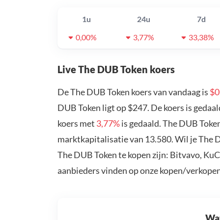
1u
24u
7d
0,00%
3,77%
33,38%
Live The DUB Token koers
De The DUB Token koers van vandaag is
$0
DUB Token ligt op $247. De koers is gedaa
koers met
3,77%
is gedaald. The DUB Token
marktkapitalisatie van 13.580. Wil je The
The DUB Token te kopen zijn: Bitvavo, KuC
aanbieders vinden op onze kopen/verkopen
Wat 