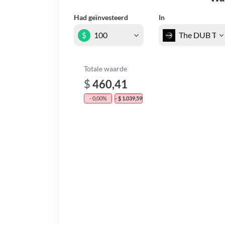
Had geïnvesteerd
In
$
Totale waarde
$
460,41
- 0,00%
- $ 1.039,59