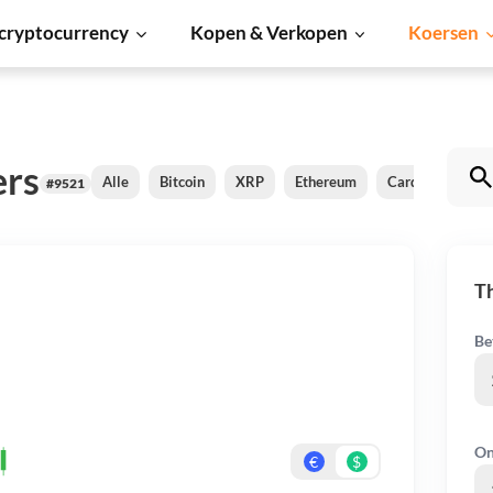
cryptocurrency
Kopen & Verkopen
Koersen
ers
Alle
Bitcoin
XRP
Ethereum
Cardano
Shi
#9521
T
Be
On
€
$