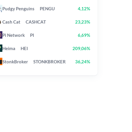
Pudgy Penguins
PENGU
4,12%
Cash Cat
CASHCAT
23,23%
Pi Network
PI
6,69%
Heima
HEI
209,06%
StonkBroker
STONKBROKER
36,24%