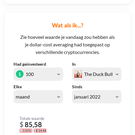
Wat als ik...?
Zie hoeveel waarde je vandaag zou hebben als
je dollar-cost averaging had toegepast op
verschillende cryptocurrencies.
Had geïnvesteerd
In
$
Elke
Sinds
Totale waarde
$
85,58
- 0,00%
- $ 14,42