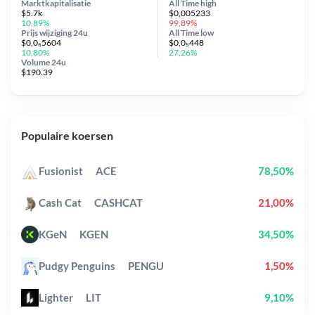
Marktkapitalisatie
All Time
high
$5.7k
$0,005233
10,89%
99,89%
Prijs wijziging
24u
All Time
low
$0,0₆5604
$0,0₅448
10,80%
27,26%
Volume 24u
$190.39
Populaire koersen
Fusionist
ACE
78,50%
Cash Cat
CASHCAT
21,00%
KGeN
KGEN
34,50%
Pudgy Penguins
PENGU
1,50%
Lighter
LIT
9,10%