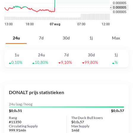
24u
7d
30d
1j
Max
1u
24u
7d
30d
1j
0,10%
10,80%
9,10%
99,80%
%
DONALT prijs statistieken
24u laag / hoog
$0,0₅51
$0,0₅57
Rang
The Duck Bull koers
#11350
$0,0₅57
Circulating Supply
Max Supply
999.91mln
1mld