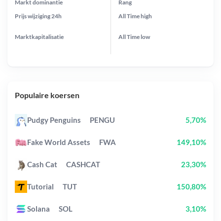
Markt dominantie
Rang
Prijs wijziging
24h
All Time
high
Marktkapitalisatie
All Time
low
Populaire koersen
Pudgy Penguins
PENGU
5,70%
Fake World Assets
FWA
149,10%
Cash Cat
CASHCAT
23,30%
Tutorial
TUT
150,80%
Solana
SOL
3,10%