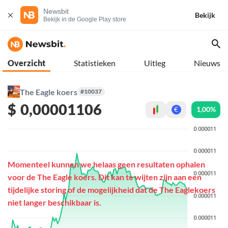
Newsbit
Bekijk
Bekijk in de Google Play store
Overzicht
Statistieken
Uitleg
Nieuws
The Eagle koers
#10037
$
0,00001106
1,00%
€
Momenteel kunnen we helaas geen resultaten ophalen
voor de The Eagle koers. Dit kan te wijten zijn aan een
tijdelijke storing of de mogelijkheid dat de The Eaglekoers
niet langer beschikbaar is.