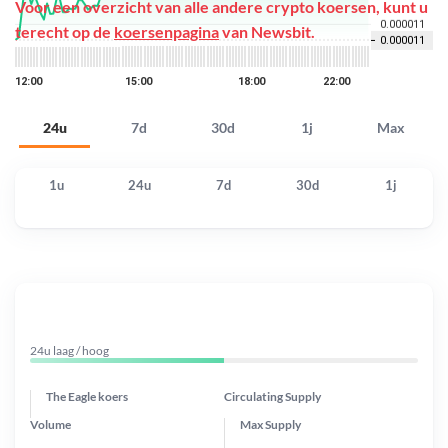
Voor een overzicht van alle andere crypto koersen, kunt u
terecht op de
koersenpagina
van Newsbit.
24u
7d
30d
1j
Max
1u
24u
7d
30d
1j
24u laag / hoog
The Eagle koers
Circulating Supply
Volume
Max Supply