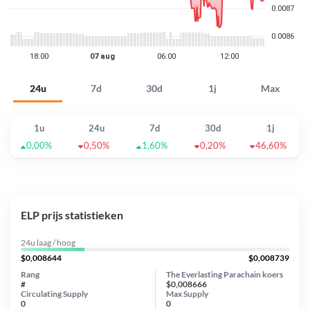
24u
7d
30d
1j
Max
1u
24u
7d
30d
1j
0,00%
0,50%
1,60%
0,20%
46,60%
ELP prijs statistieken
24u laag / hoog
$0,008644
$0,008739
Rang
The Everlasting Parachain koers
#
$0,008666
Circulating Supply
Max Supply
0
0