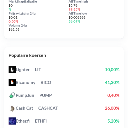
Marktkapitalisatie
All Time
high
$0
$5,76
%
99,85%
Prijs wijziging
24u
All Time
low
$0,01
$0,006368
0,50%
36,09%
Volume 24u
$62.58
Populaire koersen
Lighter
LIT
10,00%
Biconomy
BICO
41,30%
Pump.fun
PUMP
0,40%
Cash Cat
CASHCAT
26,00%
Ether.fi
ETHFI
5,20%