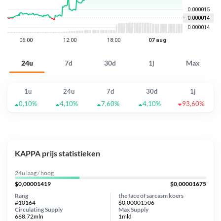
24u
7d
30d
1j
Max
1u
24u
7d
30d
1j
0,10%
4,10%
7,60%
4,10%
93,60%
KAPPA prijs statistieken
24u laag / hoog
$0,00001419
$0,00001675
Rang
the face of sarcasm koers
#10164
$0,00001506
Circulating Supply
Max Supply
668.72mln
1mld