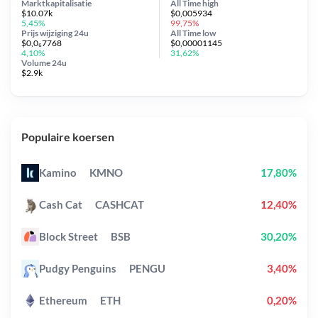
Marktkapitalisatie
All Time
high
$10.07k
$0,005934
5,45%
99,75%
Prijs wijziging
24u
All Time
low
$0,0₆7768
$0,00001145
4,10%
31,62%
Volume 24u
$2.9k
Populaire koersen
Kamino
KMNO
17,80%
Cash Cat
CASHCAT
12,40%
Block Street
BSB
30,20%
Pudgy Penguins
PENGU
3,40%
Ethereum
ETH
0,20%