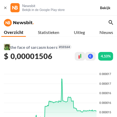
Newsbit
Bekijk
Bekijk in de Google Play store
Overzicht
Statistieken
Uitleg
Nieuws
the face of sarcasm koers
#10164
$
0,00001506
4,10%
€