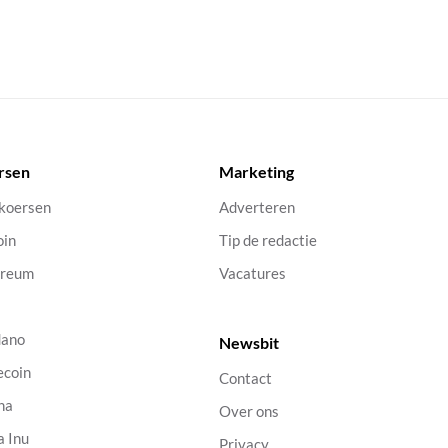
rsen
Marketing
 koersen
Adverteren
oin
Tip de redactie
ereum
Vacatures
dano
Newsbit
ecoin
Contact
na
Over ons
a Inu
Privacy