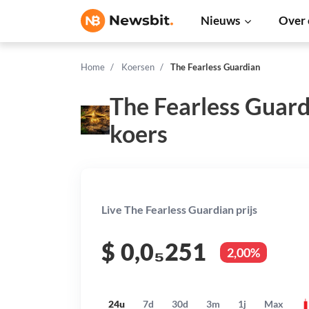
Nieuws
Over 
Home
Koersen
The Fearless Guardian
The Fearless Guard
koers
Live The Fearless Guardian prijs
$
0,0₅251
2,00%
24u
7d
30d
3m
1j
Max