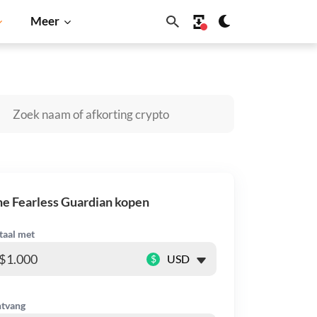
Meer
Cardano
Shiba Inu
Dogecoin
Solana
BNB
e Fearless Guardian kopen
taal met
$
tvang