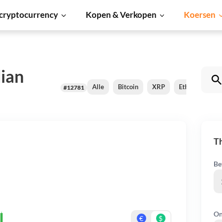
cryptocurrency
Kopen & Verkopen
Koersen
ian
Alle
Bitcoin
XRP
Ethereum
#12781
Th
Be
On
€
$