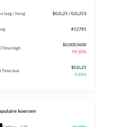
u laag / hoog
$0,0₅25 / 0,0₅253
ang
#12781
$0,0003600
l Time
high
99,30%
$0,0₅25
l Time
low
0,48%
pulaire koersen
Lighter
LIT
10,00%