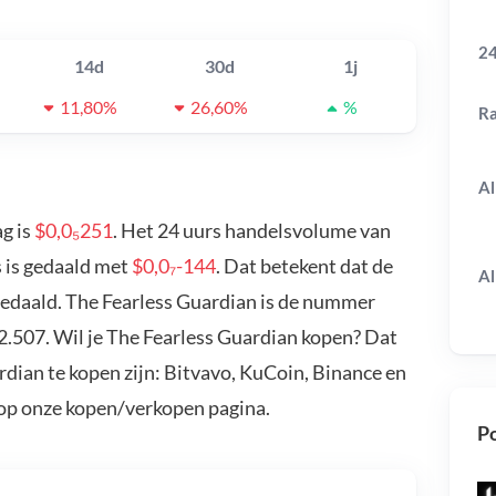
24
14d
30d
1j
11,80%
26,60%
%
R
Al
g is
$0,0₅251
. Het 24 uurs handelsvolume van
s is gedaald met
$0,0₇-144
. Dat betekent dat de
Al
gedaald. The Fearless Guardian is de nummer
2.507. Wil je The Fearless Guardian kopen? Dat
dian te kopen zijn: Bitvavo, KuCoin, Binance en
 op onze kopen/verkopen pagina.
Po