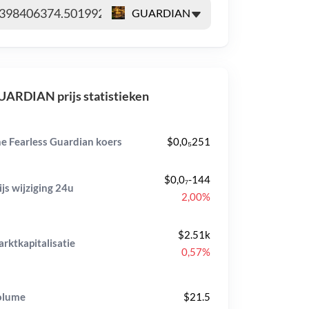
ARDIAN prijs statistieken
e Fearless Guardian koers
$0,0₅251
$0,0₇-144
ijs wijziging
24u
2,00%
$2.51k
rktkapitalisatie
0,57%
olume
$21.5