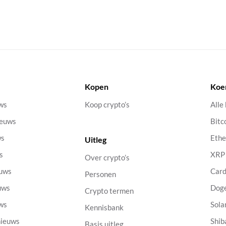
Kopen
Koe
uws
Koop crypto’s
Alle
ieuws
Bitc
ws
Eth
Uitleg
s
XRP
Over crypto’s
euws
Car
Personen
uws
Dog
Crypto termen
uws
Sola
Kennisbank
nieuws
Shib
Basis uitleg