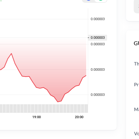
GU
Th
Pr
Ma
V